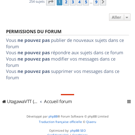
Page
1
sur
9
254 sujets
1
2
3
4
5
9
Suivant
…
Aller
PERMISSIONS DU FORUM
Vous
ne pouvez pas
publier de nouveaux sujets dans ce
forum
Vous
ne pouvez pas
répondre aux sujets dans ce forum
Vous
ne pouvez pas
modifier vos messages dans ce
forum
Vous
ne pouvez pas
supprimer vos messages dans ce
forum
UtagawaVTT (Randos VTT et VTTAE avec traces GPS)
Accueil forum
Développé par
phpBB
® Forum Software © phpBB Limited
Traduction française officielle
©
Qiaeru
Optimized by:
phpBB SEO