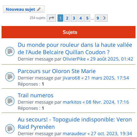
Nouveau sujet
Page
1
sur
9
254 sujets
1
2
3
4
5
9
Suivant
…
Sujets
Du monde pour rouleur dans la haute vallée
de l'Aude Belcaire Quillan Coudon ?
Dernier message par
OlivierPike
«
29 août 2025, 01:42
Parcours sur Oloron Ste Marie
Dernier message par
jivaro68
«
21 mars 2025, 17:54
Réponses :
1
Trail numeros
Dernier message par
markitos
«
08 févr. 2024, 17:16
Réponses :
1
Au secours! - Topoguide indisponible: Veron
Raid Pyrenéen
Dernier message par
maraudeur
«
27 oct. 2023, 19:34