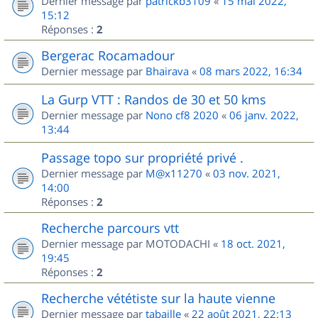
Dernier message par
patrickb3109
«
15 mai 2022,
15:12
Réponses :
2
Bergerac Rocamadour
Dernier message par
Bhairava
«
08 mars 2022, 16:34
La Gurp VTT : Randos de 30 et 50 kms
Dernier message par
Nono cf8 2020
«
06 janv. 2022,
13:44
Passage topo sur propriété privé .
Dernier message par
M@x11270
«
03 nov. 2021,
14:00
Réponses :
2
Recherche parcours vtt
Dernier message par
MOTODACHI
«
18 oct. 2021,
19:45
Réponses :
2
Recherche vététiste sur la haute vienne
Dernier message par
tabaille
«
22 août 2021, 22:13