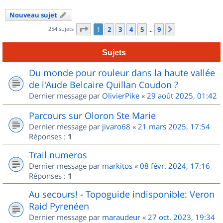
Nouveau sujet
Page
1
sur
9
254 sujets
1
2
3
4
5
9
Suivant
…
Sujets
Du monde pour rouleur dans la haute vallée
de l'Aude Belcaire Quillan Coudon ?
Dernier message par
OlivierPike
«
29 août 2025, 01:42
Parcours sur Oloron Ste Marie
Dernier message par
jivaro68
«
21 mars 2025, 17:54
Réponses :
1
Trail numeros
Dernier message par
markitos
«
08 févr. 2024, 17:16
Réponses :
1
Au secours! - Topoguide indisponible: Veron
Raid Pyrenéen
Dernier message par
maraudeur
«
27 oct. 2023, 19:34