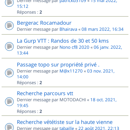
Dernier message par
patrickb3109
«
15 mai 2022,
15:12
Réponses :
2
Bergerac Rocamadour
Dernier message par
Bhairava
«
08 mars 2022, 16:34
La Gurp VTT : Randos de 30 et 50 kms
Dernier message par
Nono cf8 2020
«
06 janv. 2022,
13:44
Passage topo sur propriété privé .
Dernier message par
M@x11270
«
03 nov. 2021,
14:00
Réponses :
2
Recherche parcours vtt
Dernier message par
MOTODACHI
«
18 oct. 2021,
19:45
Réponses :
2
Recherche vététiste sur la haute vienne
Dernier message par
tabaille
«
22 août 2021, 22:13