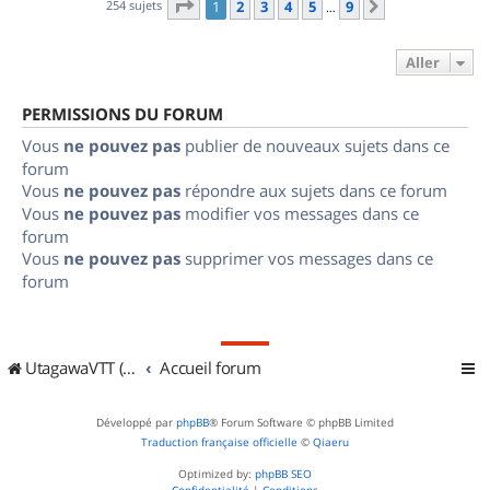
Page
1
sur
9
254 sujets
1
2
3
4
5
9
Suivant
…
Aller
PERMISSIONS DU FORUM
Vous
ne pouvez pas
publier de nouveaux sujets dans ce
forum
Vous
ne pouvez pas
répondre aux sujets dans ce forum
Vous
ne pouvez pas
modifier vos messages dans ce
forum
Vous
ne pouvez pas
supprimer vos messages dans ce
forum
UtagawaVTT (Randos VTT et VTTAE avec traces GPS)
Accueil forum
Développé par
phpBB
® Forum Software © phpBB Limited
Traduction française officielle
©
Qiaeru
Optimized by:
phpBB SEO