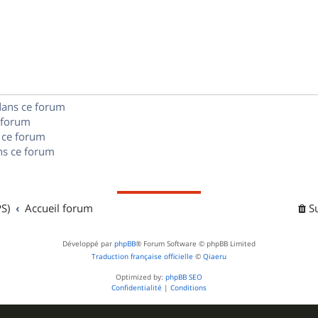
n
é
e
o
s
p
s
n
e
o
s
s
n
e
dans ce forum
s
s
 forum
e
 ce forum
s ce forum
s
S)
Accueil forum
S
Développé par
phpBB
® Forum Software © phpBB Limited
Traduction française officielle
©
Qiaeru
Optimized by:
phpBB SEO
Confidentialité
|
Conditions