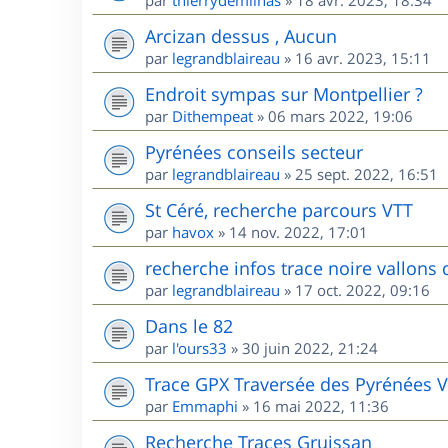
par
thierrydemilhas
»
18 avr. 2023, 18:34
Arcizan dessus , Aucun
par
legrandblaireau
»
16 avr. 2023, 15:11
Endroit sympas sur Montpellier ?
par
Dithempeat
»
06 mars 2022, 19:06
Pyrénées conseils secteur
par
legrandblaireau
»
25 sept. 2022, 16:51
St Céré, recherche parcours VTT
par
havox
»
14 nov. 2022, 17:01
recherche infos trace noire vallons 
par
legrandblaireau
»
17 oct. 2022, 09:16
Dans le 82
par
l'ours33
»
30 juin 2022, 21:24
Trace GPX Traversée des Pyrénées 
par
Emmaphi
»
16 mai 2022, 11:36
Recherche Traces Gruissan