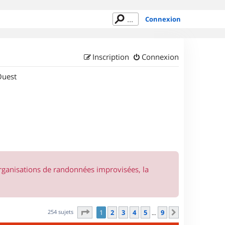
Connexion
Inscription
Connexion
Ouest
organisations de randonnées improvisées, la
Page
1
sur
9
254 sujets
1
2
3
4
5
9
Suivant
…