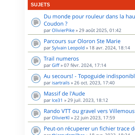
SUJETS
Du monde pour rouleur dans la haute
Coudon ?
par
OlivierPike
»
29 août 2025, 01:42
Parcours sur Oloron Ste Marie
par
Sylvain Leopold
»
18 avr. 2024, 18:14
Trail numeros
par
Giff
»
07 févr. 2024, 17:14
Au secours! - Topoguide indisponib
par
isartrails
»
26 oct. 2023, 17:40
Massif de l'Aude
par
Ice31
»
29 juil. 2023, 18:12
Rando VTT ou gravel vers Villemou
par
OlivierKl
»
22 juin 2023, 17:59
Peut-on récuperer un fichier trace 