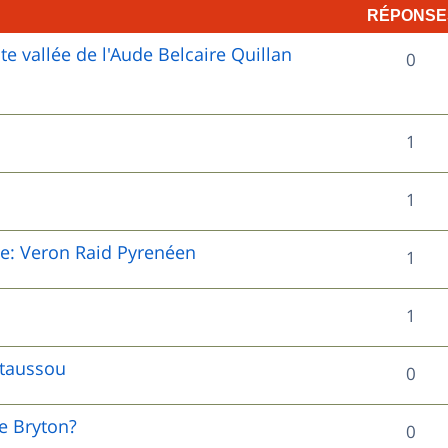
RÉPONSE
 vallée de l'Aude Belcaire Quillan
R
0
é
p
R
1
o
é
R
1
n
p
é
s
o
le: Veron Raid Pyrenéen
R
1
p
e
n
é
o
s
R
1
s
p
n
é
e
o
staussou
R
0
s
p
s
n
é
e
o
de Bryton?
R
0
s
p