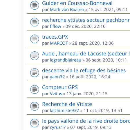
Guider en Coussac-Bonneval
par
Mark van Baaren
»
15 avr. 2021, 09:11
recherche vttistes secteur pechbon
par
fiflow
»
09 déc. 2020, 22:10
traces.GPX
par
MARCOT
»
28 sept. 2020, 12:06
Aude , hameau de Lacoste (secteur l
par
legrandblaireau
»
06 sept. 2020, 10:11
descente via le refuge des bésines
par
yann32
»
16 août 2020, 16:24
Compteur GPS
par
Vvitus
»
13 janv. 2020, 21:15
Recherche de Vttiste
par
lalchimiste937
»
11 oct. 2019, 13:51
le pays valloné de la rive droite bor
par
cyrus17
»
07 sept. 2019, 09:13