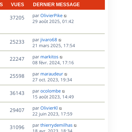
S
VUES
DERNIER MESSAGE
D
par
OlivierPike
V
37205
e
29 août 2025, 01:42
r
u
n
e
i
D
par
jivaro68
V
25233
e
e
21 mars 2025, 17:54
s
r
r
u
m
D
par
markitos
n
V
22247
e
e
e
08 févr. 2024, 17:16
i
s
r
u
e
s
D
par
maraudeur
s
n
r
V
25598
e
e
27 oct. 2023, 19:34
a
i
m
r
u
g
e
e
s
D
par
ocolombe
n
e
r
V
s
36143
e
e
15 août 2023, 14:49
i
m
s
r
u
e
e
a
s
D
par
OlivierKl
n
r
V
s
29407
g
e
e
22 juin 2023, 17:59
i
m
s
e
r
u
e
e
a
s
D
par
thierrydemilhas
n
r
V
s
31096
g
e
e
18 avr. 2023, 18:34
i
m