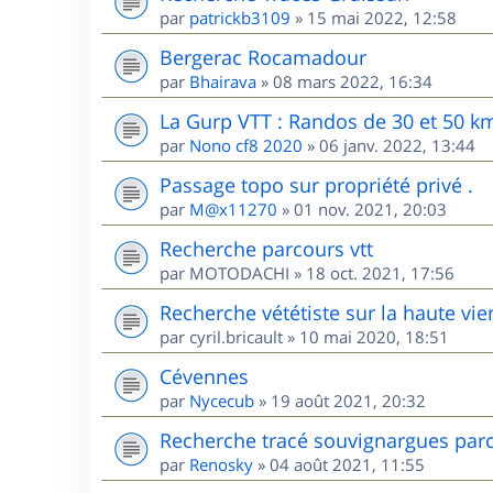
par
patrickb3109
»
15 mai 2022, 12:58
Bergerac Rocamadour
par
Bhairava
»
08 mars 2022, 16:34
La Gurp VTT : Randos de 30 et 50 k
par
Nono cf8 2020
»
06 janv. 2022, 13:44
Passage topo sur propriété privé .
par
M@x11270
»
01 nov. 2021, 20:03
Recherche parcours vtt
par
MOTODACHI
»
18 oct. 2021, 17:56
Recherche vététiste sur la haute vi
par
cyril.bricault
»
10 mai 2020, 18:51
Cévennes
par
Nycecub
»
19 août 2021, 20:32
Recherche tracé souvignargues par
par
Renosky
»
04 août 2021, 11:55