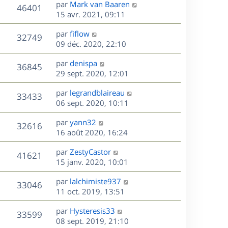
s
D
par
Mark van Baaren
n
r
V
s
46401
g
e
e
15 avr. 2021, 09:11
i
m
s
e
r
u
e
e
a
s
D
par
fiflow
n
r
V
s
32749
g
e
e
09 déc. 2020, 22:10
i
m
s
e
r
u
e
e
a
s
D
par
denispa
n
r
V
s
36845
g
e
e
29 sept. 2020, 12:01
i
m
s
e
r
u
e
e
a
s
D
par
legrandblaireau
n
r
V
s
33433
g
e
e
06 sept. 2020, 10:11
i
m
s
e
r
u
e
e
a
s
D
par
yann32
n
r
V
s
32616
g
e
e
16 août 2020, 16:24
i
m
s
e
r
u
e
e
a
s
D
par
ZestyCastor
n
r
V
s
41621
g
e
e
15 janv. 2020, 10:01
i
m
s
e
r
u
e
e
a
s
D
par
lalchimiste937
n
r
V
s
33046
g
e
e
11 oct. 2019, 13:51
i
m
s
e
r
u
e
e
a
s
D
par
Hysteresis33
n
r
V
s
33599
g
e
e
08 sept. 2019, 21:10
i
m
s
e