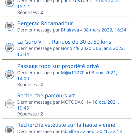
Dernier message par
patrickb3109
«
15 mai 2022,
15:12
Réponses :
2
Bergerac Rocamadour
Dernier message par
Bhairava
«
08 mars 2022, 16:34
La Gurp VTT : Randos de 30 et 50 kms
Dernier message par
Nono cf8 2020
«
06 janv. 2022,
13:44
Passage topo sur propriété privé .
Dernier message par
M@x11270
«
03 nov. 2021,
14:00
Réponses :
2
Recherche parcours vtt
Dernier message par
MOTODACHI
«
18 oct. 2021,
19:45
Réponses :
2
Recherche vététiste sur la haute vienne
Dernier message par
tabaille
«
22 août 2021, 22:13