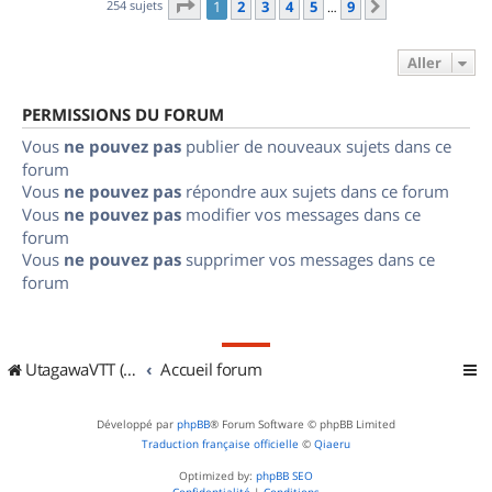
Page
1
sur
9
254 sujets
1
2
3
4
5
9
Suivant
…
Aller
PERMISSIONS DU FORUM
Vous
ne pouvez pas
publier de nouveaux sujets dans ce
forum
Vous
ne pouvez pas
répondre aux sujets dans ce forum
Vous
ne pouvez pas
modifier vos messages dans ce
forum
Vous
ne pouvez pas
supprimer vos messages dans ce
forum
UtagawaVTT (Randos VTT et VTTAE avec traces GPS)
Accueil forum
Développé par
phpBB
® Forum Software © phpBB Limited
Traduction française officielle
©
Qiaeru
Optimized by:
phpBB SEO