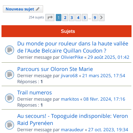
Nouveau sujet
Page
1
sur
9
254 sujets
1
2
3
4
5
9
Suivant
…
Sujets
Du monde pour rouleur dans la haute vallée
de l'Aude Belcaire Quillan Coudon ?
Dernier message par
OlivierPike
«
29 août 2025, 01:42
Parcours sur Oloron Ste Marie
Dernier message par
jivaro68
«
21 mars 2025, 17:54
Réponses :
1
Trail numeros
Dernier message par
markitos
«
08 févr. 2024, 17:16
Réponses :
1
Au secours! - Topoguide indisponible: Veron
Raid Pyrenéen
Dernier message par
maraudeur
«
27 oct. 2023, 19:34