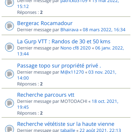
Dernier message par
patrickb3109
«
15 mai 2022,
15:12
Réponses :
2
Bergerac Rocamadour
Dernier message par
Bhairava
«
08 mars 2022, 16:34
La Gurp VTT : Randos de 30 et 50 kms
Dernier message par
Nono cf8 2020
«
06 janv. 2022,
13:44
Passage topo sur propriété privé .
Dernier message par
M@x11270
«
03 nov. 2021,
14:00
Réponses :
2
Recherche parcours vtt
Dernier message par
MOTODACHI
«
18 oct. 2021,
19:45
Réponses :
2
Recherche vététiste sur la haute vienne
Dernier message par
tabaille
«
22 août 2021, 22:13