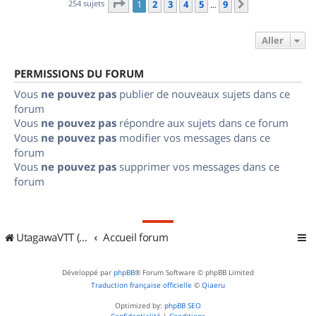
Page
1
sur
9
254 sujets
1
2
3
4
5
9
Suivant
…
Aller
PERMISSIONS DU FORUM
Vous
ne pouvez pas
publier de nouveaux sujets dans ce
forum
Vous
ne pouvez pas
répondre aux sujets dans ce forum
Vous
ne pouvez pas
modifier vos messages dans ce
forum
Vous
ne pouvez pas
supprimer vos messages dans ce
forum
UtagawaVTT (Randos VTT et VTTAE avec traces GPS)
Accueil forum
Développé par
phpBB
® Forum Software © phpBB Limited
Traduction française officielle
©
Qiaeru
Optimized by:
phpBB SEO