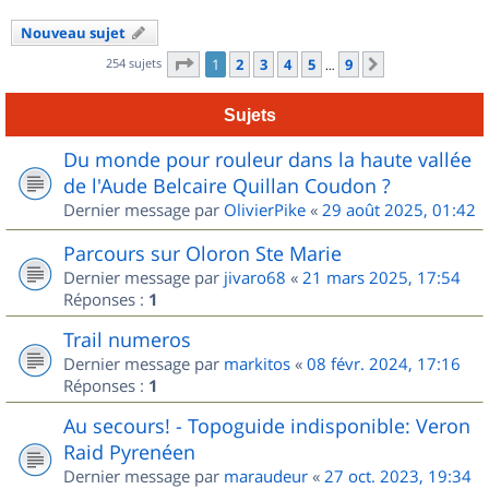
Nouveau sujet
Page
1
sur
9
254 sujets
1
2
3
4
5
9
Suivant
…
Sujets
Du monde pour rouleur dans la haute vallée
de l'Aude Belcaire Quillan Coudon ?
Dernier message par
OlivierPike
«
29 août 2025, 01:42
Parcours sur Oloron Ste Marie
Dernier message par
jivaro68
«
21 mars 2025, 17:54
Réponses :
1
Trail numeros
Dernier message par
markitos
«
08 févr. 2024, 17:16
Réponses :
1
Au secours! - Topoguide indisponible: Veron
Raid Pyrenéen
Dernier message par
maraudeur
«
27 oct. 2023, 19:34