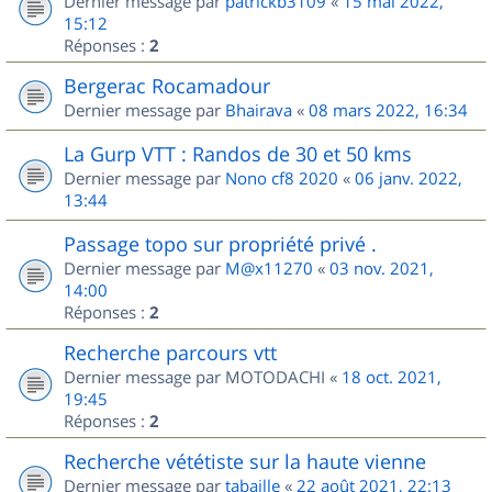
Dernier message par
patrickb3109
«
15 mai 2022,
15:12
Réponses :
2
Bergerac Rocamadour
Dernier message par
Bhairava
«
08 mars 2022, 16:34
La Gurp VTT : Randos de 30 et 50 kms
Dernier message par
Nono cf8 2020
«
06 janv. 2022,
13:44
Passage topo sur propriété privé .
Dernier message par
M@x11270
«
03 nov. 2021,
14:00
Réponses :
2
Recherche parcours vtt
Dernier message par
MOTODACHI
«
18 oct. 2021,
19:45
Réponses :
2
Recherche vététiste sur la haute vienne
Dernier message par
tabaille
«
22 août 2021, 22:13