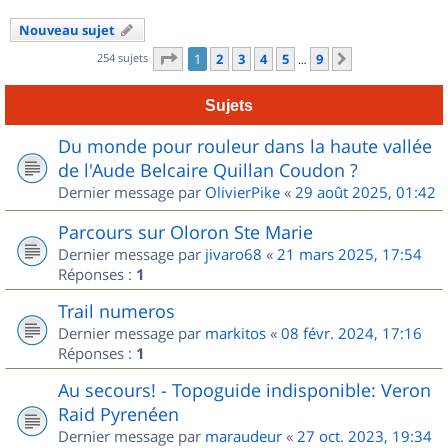
Nouveau sujet
Page
1
sur
9
254 sujets
1
2
3
4
5
9
Suivant
…
Sujets
Du monde pour rouleur dans la haute vallée
de l'Aude Belcaire Quillan Coudon ?
Dernier message par
OlivierPike
«
29 août 2025, 01:42
Parcours sur Oloron Ste Marie
Dernier message par
jivaro68
«
21 mars 2025, 17:54
Réponses :
1
Trail numeros
Dernier message par
markitos
«
08 févr. 2024, 17:16
Réponses :
1
Au secours! - Topoguide indisponible: Veron
Raid Pyrenéen
Dernier message par
maraudeur
«
27 oct. 2023, 19:34