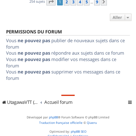
Page
1
sur
9
254 sujets
1
2
3
4
5
9
Suivant
…
Aller
PERMISSIONS DU FORUM
Vous
ne pouvez pas
publier de nouveaux sujets dans ce
forum
Vous
ne pouvez pas
répondre aux sujets dans ce forum
Vous
ne pouvez pas
modifier vos messages dans ce
forum
Vous
ne pouvez pas
supprimer vos messages dans ce
forum
UtagawaVTT (Randos VTT et VTTAE avec traces GPS)
Accueil forum
Développé par
phpBB
® Forum Software © phpBB Limited
Traduction française officielle
©
Qiaeru
Optimized by:
phpBB SEO