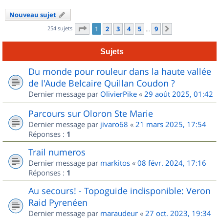
Nouveau sujet
Page
1
sur
9
254 sujets
1
2
3
4
5
9
Suivant
…
Sujets
Du monde pour rouleur dans la haute vallée
de l'Aude Belcaire Quillan Coudon ?
Dernier message par
OlivierPike
«
29 août 2025, 01:42
Parcours sur Oloron Ste Marie
Dernier message par
jivaro68
«
21 mars 2025, 17:54
Réponses :
1
Trail numeros
Dernier message par
markitos
«
08 févr. 2024, 17:16
Réponses :
1
Au secours! - Topoguide indisponible: Veron
Raid Pyrenéen
Dernier message par
maraudeur
«
27 oct. 2023, 19:34