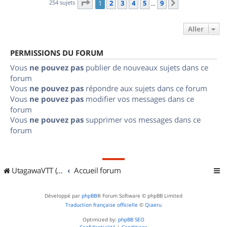
Page
1
sur
9
254 sujets
1
2
3
4
5
9
Suivant
…
Aller
PERMISSIONS DU FORUM
Vous
ne pouvez pas
publier de nouveaux sujets dans ce
forum
Vous
ne pouvez pas
répondre aux sujets dans ce forum
Vous
ne pouvez pas
modifier vos messages dans ce
forum
Vous
ne pouvez pas
supprimer vos messages dans ce
forum
UtagawaVTT (Randos VTT et VTTAE avec traces GPS)
Accueil forum
Développé par
phpBB
® Forum Software © phpBB Limited
Traduction française officielle
©
Qiaeru
Optimized by:
phpBB SEO