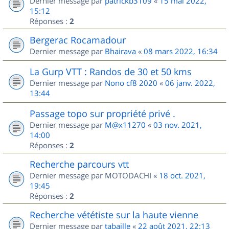
Dernier message par
patrickb3109
«
15 mai 2022,
15:12
Réponses :
2
Bergerac Rocamadour
Dernier message par
Bhairava
«
08 mars 2022, 16:34
La Gurp VTT : Randos de 30 et 50 kms
Dernier message par
Nono cf8 2020
«
06 janv. 2022,
13:44
Passage topo sur propriété privé .
Dernier message par
M@x11270
«
03 nov. 2021,
14:00
Réponses :
2
Recherche parcours vtt
Dernier message par
MOTODACHI
«
18 oct. 2021,
19:45
Réponses :
2
Recherche vététiste sur la haute vienne
Dernier message par
tabaille
«
22 août 2021, 22:13