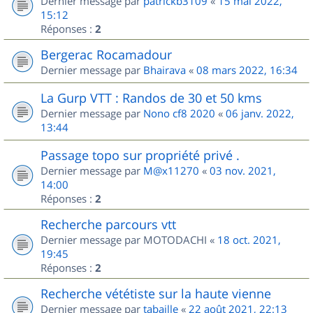
Dernier message par
patrickb3109
«
15 mai 2022,
15:12
Réponses :
2
Bergerac Rocamadour
Dernier message par
Bhairava
«
08 mars 2022, 16:34
La Gurp VTT : Randos de 30 et 50 kms
Dernier message par
Nono cf8 2020
«
06 janv. 2022,
13:44
Passage topo sur propriété privé .
Dernier message par
M@x11270
«
03 nov. 2021,
14:00
Réponses :
2
Recherche parcours vtt
Dernier message par
MOTODACHI
«
18 oct. 2021,
19:45
Réponses :
2
Recherche vététiste sur la haute vienne
Dernier message par
tabaille
«
22 août 2021, 22:13