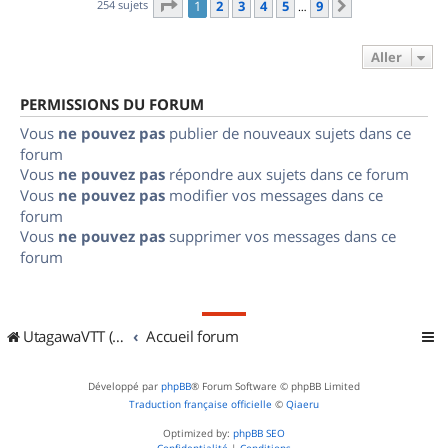
Page
1
sur
9
254 sujets
1
2
3
4
5
9
Suivant
…
Aller
PERMISSIONS DU FORUM
Vous
ne pouvez pas
publier de nouveaux sujets dans ce
forum
Vous
ne pouvez pas
répondre aux sujets dans ce forum
Vous
ne pouvez pas
modifier vos messages dans ce
forum
Vous
ne pouvez pas
supprimer vos messages dans ce
forum
UtagawaVTT (Randos VTT et VTTAE avec traces GPS)
Accueil forum
Développé par
phpBB
® Forum Software © phpBB Limited
Traduction française officielle
©
Qiaeru
Optimized by:
phpBB SEO