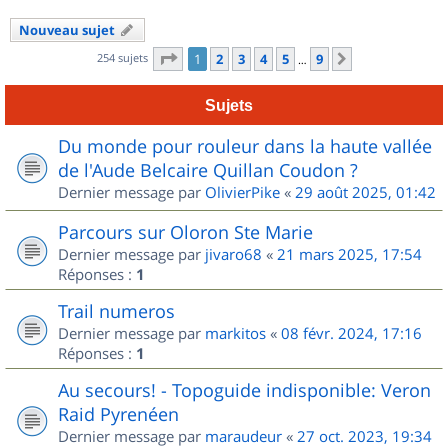
Nouveau sujet
Page
1
sur
9
254 sujets
1
2
3
4
5
9
Suivant
…
Sujets
Du monde pour rouleur dans la haute vallée
de l'Aude Belcaire Quillan Coudon ?
Dernier message par
OlivierPike
«
29 août 2025, 01:42
Parcours sur Oloron Ste Marie
Dernier message par
jivaro68
«
21 mars 2025, 17:54
Réponses :
1
Trail numeros
Dernier message par
markitos
«
08 févr. 2024, 17:16
Réponses :
1
Au secours! - Topoguide indisponible: Veron
Raid Pyrenéen
Dernier message par
maraudeur
«
27 oct. 2023, 19:34