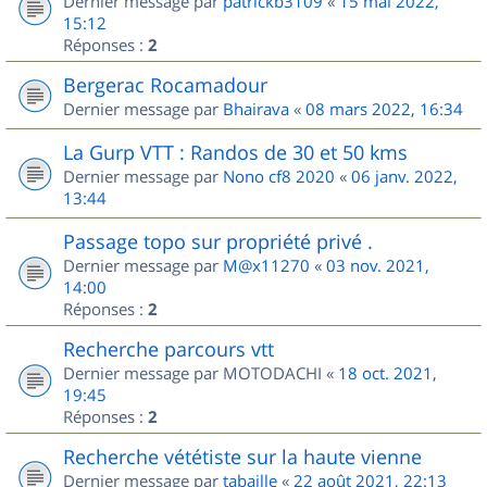
Dernier message par
patrickb3109
«
15 mai 2022,
15:12
Réponses :
2
Bergerac Rocamadour
Dernier message par
Bhairava
«
08 mars 2022, 16:34
La Gurp VTT : Randos de 30 et 50 kms
Dernier message par
Nono cf8 2020
«
06 janv. 2022,
13:44
Passage topo sur propriété privé .
Dernier message par
M@x11270
«
03 nov. 2021,
14:00
Réponses :
2
Recherche parcours vtt
Dernier message par
MOTODACHI
«
18 oct. 2021,
19:45
Réponses :
2
Recherche vététiste sur la haute vienne
Dernier message par
tabaille
«
22 août 2021, 22:13