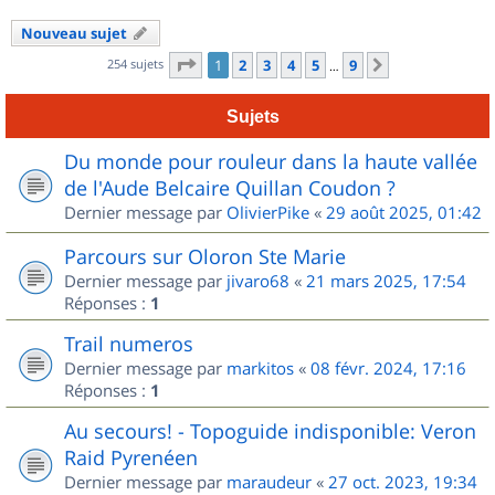
Nouveau sujet
Page
1
sur
9
254 sujets
1
2
3
4
5
9
Suivant
…
Sujets
Du monde pour rouleur dans la haute vallée
de l'Aude Belcaire Quillan Coudon ?
Dernier message par
OlivierPike
«
29 août 2025, 01:42
Parcours sur Oloron Ste Marie
Dernier message par
jivaro68
«
21 mars 2025, 17:54
Réponses :
1
Trail numeros
Dernier message par
markitos
«
08 févr. 2024, 17:16
Réponses :
1
Au secours! - Topoguide indisponible: Veron
Raid Pyrenéen
Dernier message par
maraudeur
«
27 oct. 2023, 19:34