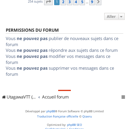
Page
1
sur
9
254 sujets
1
2
3
4
5
9
Suivant
…
Aller
PERMISSIONS DU FORUM
Vous
ne pouvez pas
publier de nouveaux sujets dans ce
forum
Vous
ne pouvez pas
répondre aux sujets dans ce forum
Vous
ne pouvez pas
modifier vos messages dans ce
forum
Vous
ne pouvez pas
supprimer vos messages dans ce
forum
UtagawaVTT (Randos VTT et VTTAE avec traces GPS)
Accueil forum
Développé par
phpBB
® Forum Software © phpBB Limited
Traduction française officielle
©
Qiaeru
Optimized by:
phpBB SEO