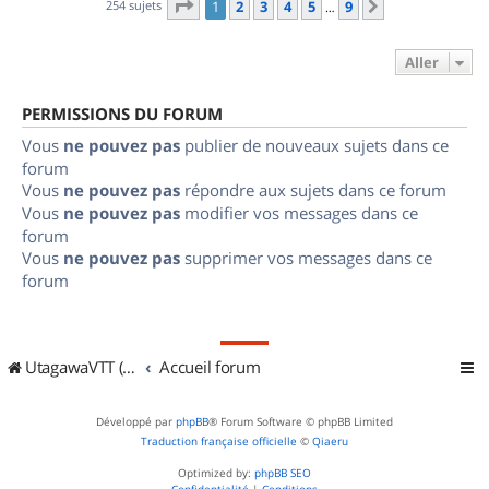
Page
1
sur
9
254 sujets
1
2
3
4
5
9
Suivant
…
Aller
PERMISSIONS DU FORUM
Vous
ne pouvez pas
publier de nouveaux sujets dans ce
forum
Vous
ne pouvez pas
répondre aux sujets dans ce forum
Vous
ne pouvez pas
modifier vos messages dans ce
forum
Vous
ne pouvez pas
supprimer vos messages dans ce
forum
UtagawaVTT (Randos VTT et VTTAE avec traces GPS)
Accueil forum
Développé par
phpBB
® Forum Software © phpBB Limited
Traduction française officielle
©
Qiaeru
Optimized by:
phpBB SEO