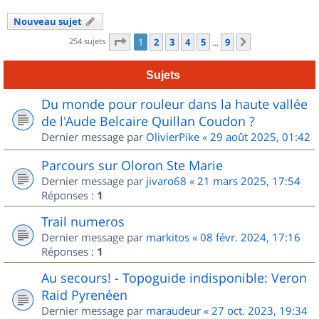
Nouveau sujet
Page
1
sur
9
254 sujets
1
2
3
4
5
9
Suivant
…
Sujets
Du monde pour rouleur dans la haute vallée
de l'Aude Belcaire Quillan Coudon ?
Dernier message par
OlivierPike
«
29 août 2025, 01:42
Parcours sur Oloron Ste Marie
Dernier message par
jivaro68
«
21 mars 2025, 17:54
Réponses :
1
Trail numeros
Dernier message par
markitos
«
08 févr. 2024, 17:16
Réponses :
1
Au secours! - Topoguide indisponible: Veron
Raid Pyrenéen
Dernier message par
maraudeur
«
27 oct. 2023, 19:34