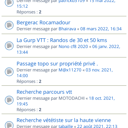
Dernier message par
patrickb3109
«
15 mai 2022,
15:12
Réponses :
2
Bergerac Rocamadour
Dernier message par
Bhairava
«
08 mars 2022, 16:34
La Gurp VTT : Randos de 30 et 50 kms
Dernier message par
Nono cf8 2020
«
06 janv. 2022,
13:44
Passage topo sur propriété privé .
Dernier message par
M@x11270
«
03 nov. 2021,
14:00
Réponses :
2
Recherche parcours vtt
Dernier message par
MOTODACHI
«
18 oct. 2021,
19:45
Réponses :
2
Recherche vététiste sur la haute vienne
Dernier message par
tabaille
«
22 août 2021, 22:13