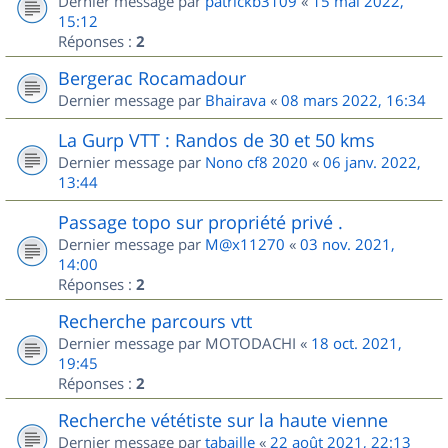
Dernier message par
patrickb3109
«
15 mai 2022,
15:12
Réponses :
2
Bergerac Rocamadour
Dernier message par
Bhairava
«
08 mars 2022, 16:34
La Gurp VTT : Randos de 30 et 50 kms
Dernier message par
Nono cf8 2020
«
06 janv. 2022,
13:44
Passage topo sur propriété privé .
Dernier message par
M@x11270
«
03 nov. 2021,
14:00
Réponses :
2
Recherche parcours vtt
Dernier message par
MOTODACHI
«
18 oct. 2021,
19:45
Réponses :
2
Recherche vététiste sur la haute vienne
Dernier message par
tabaille
«
22 août 2021, 22:13