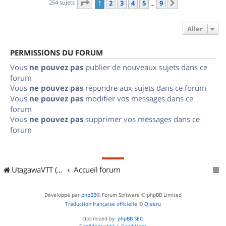
Page
1
sur
9
254 sujets
1
2
3
4
5
9
Suivant
…
Aller
PERMISSIONS DU FORUM
Vous
ne pouvez pas
publier de nouveaux sujets dans ce
forum
Vous
ne pouvez pas
répondre aux sujets dans ce forum
Vous
ne pouvez pas
modifier vos messages dans ce
forum
Vous
ne pouvez pas
supprimer vos messages dans ce
forum
UtagawaVTT (Randos VTT et VTTAE avec traces GPS)
Accueil forum
Développé par
phpBB
® Forum Software © phpBB Limited
Traduction française officielle
©
Qiaeru
Optimized by:
phpBB SEO