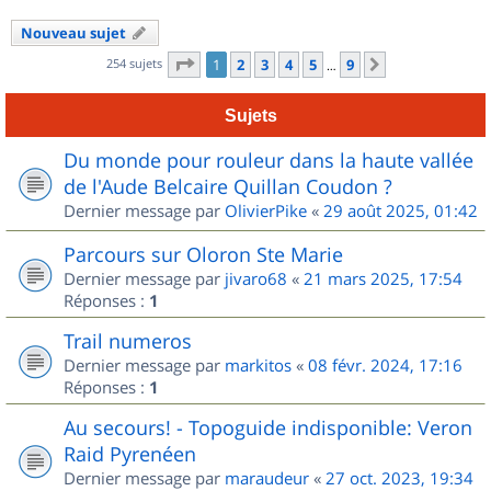
Nouveau sujet
Page
1
sur
9
254 sujets
1
2
3
4
5
9
Suivant
…
Sujets
Du monde pour rouleur dans la haute vallée
de l'Aude Belcaire Quillan Coudon ?
Dernier message par
OlivierPike
«
29 août 2025, 01:42
Parcours sur Oloron Ste Marie
Dernier message par
jivaro68
«
21 mars 2025, 17:54
Réponses :
1
Trail numeros
Dernier message par
markitos
«
08 févr. 2024, 17:16
Réponses :
1
Au secours! - Topoguide indisponible: Veron
Raid Pyrenéen
Dernier message par
maraudeur
«
27 oct. 2023, 19:34