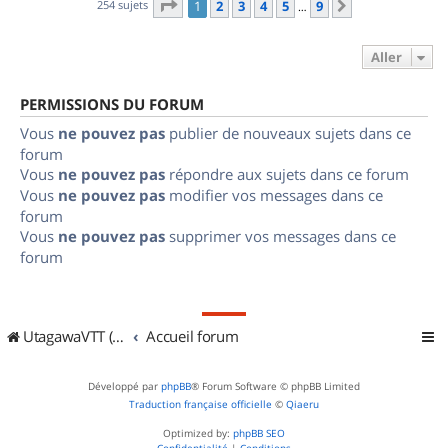
Page
1
sur
9
254 sujets
1
2
3
4
5
9
Suivant
…
Aller
PERMISSIONS DU FORUM
Vous
ne pouvez pas
publier de nouveaux sujets dans ce
forum
Vous
ne pouvez pas
répondre aux sujets dans ce forum
Vous
ne pouvez pas
modifier vos messages dans ce
forum
Vous
ne pouvez pas
supprimer vos messages dans ce
forum
UtagawaVTT (Randos VTT et VTTAE avec traces GPS)
Accueil forum
Développé par
phpBB
® Forum Software © phpBB Limited
Traduction française officielle
©
Qiaeru
Optimized by:
phpBB SEO