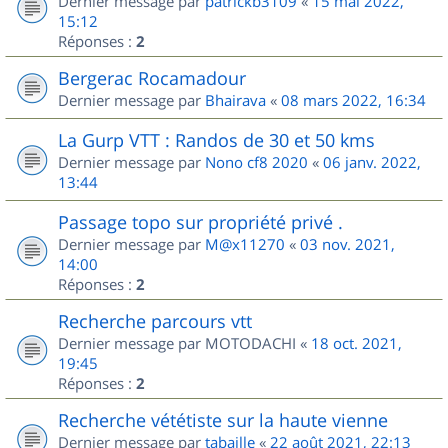
Dernier message par
patrickb3109
«
15 mai 2022,
15:12
Réponses :
2
Bergerac Rocamadour
Dernier message par
Bhairava
«
08 mars 2022, 16:34
La Gurp VTT : Randos de 30 et 50 kms
Dernier message par
Nono cf8 2020
«
06 janv. 2022,
13:44
Passage topo sur propriété privé .
Dernier message par
M@x11270
«
03 nov. 2021,
14:00
Réponses :
2
Recherche parcours vtt
Dernier message par
MOTODACHI
«
18 oct. 2021,
19:45
Réponses :
2
Recherche vététiste sur la haute vienne
Dernier message par
tabaille
«
22 août 2021, 22:13