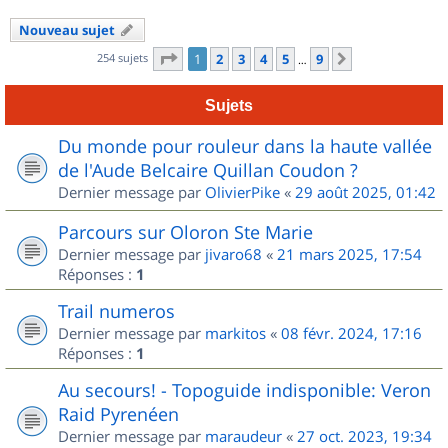
Nouveau sujet
Page
1
sur
9
254 sujets
1
2
3
4
5
9
Suivant
…
Sujets
Du monde pour rouleur dans la haute vallée
de l'Aude Belcaire Quillan Coudon ?
Dernier message par
OlivierPike
«
29 août 2025, 01:42
Parcours sur Oloron Ste Marie
Dernier message par
jivaro68
«
21 mars 2025, 17:54
Réponses :
1
Trail numeros
Dernier message par
markitos
«
08 févr. 2024, 17:16
Réponses :
1
Au secours! - Topoguide indisponible: Veron
Raid Pyrenéen
Dernier message par
maraudeur
«
27 oct. 2023, 19:34