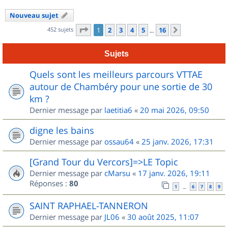
Nouveau sujet
Page
1
sur
16
452 sujets
1
2
3
4
5
16
Suivant
…
Sujets
Quels sont les meilleurs parcours VTTAE
autour de Chambéry pour une sortie de 30
km ?
Dernier message par
laetitia6
«
20 mai 2026, 09:50
digne les bains
Dernier message par
ossau64
«
25 janv. 2026, 17:31
[Grand Tour du Vercors]=>LE Topic
Dernier message par
cMarsu
«
17 janv. 2026, 19:11
Réponses :
80
1
6
7
8
9
…
SAINT RAPHAEL-TANNERON
Dernier message par
JL06
«
30 août 2025, 11:07