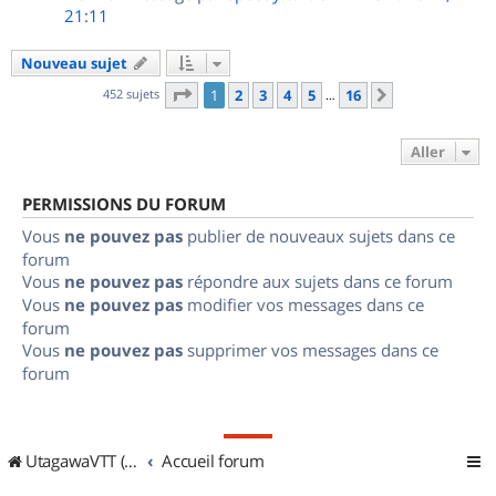
21:11
Nouveau sujet
Page
1
sur
16
452 sujets
1
2
3
4
5
16
Suivant
…
Aller
PERMISSIONS DU FORUM
Vous
ne pouvez pas
publier de nouveaux sujets dans ce
forum
Vous
ne pouvez pas
répondre aux sujets dans ce forum
Vous
ne pouvez pas
modifier vos messages dans ce
forum
Vous
ne pouvez pas
supprimer vos messages dans ce
forum
UtagawaVTT (Randos VTT et VTTAE avec traces GPS)
Accueil forum