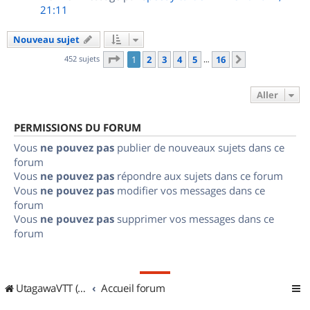
21:11
Nouveau sujet
Page
1
sur
16
452 sujets
1
2
3
4
5
16
Suivant
…
Aller
PERMISSIONS DU FORUM
Vous
ne pouvez pas
publier de nouveaux sujets dans ce
forum
Vous
ne pouvez pas
répondre aux sujets dans ce forum
Vous
ne pouvez pas
modifier vos messages dans ce
forum
Vous
ne pouvez pas
supprimer vos messages dans ce
forum
UtagawaVTT (Randos VTT et VTTAE avec traces GPS)
Accueil forum