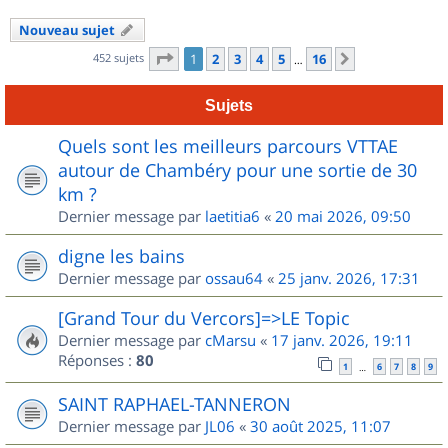
Nouveau sujet
Page
1
sur
16
452 sujets
1
2
3
4
5
16
Suivant
…
Sujets
Quels sont les meilleurs parcours VTTAE
autour de Chambéry pour une sortie de 30
km ?
Dernier message par
laetitia6
«
20 mai 2026, 09:50
digne les bains
Dernier message par
ossau64
«
25 janv. 2026, 17:31
[Grand Tour du Vercors]=>LE Topic
Dernier message par
cMarsu
«
17 janv. 2026, 19:11
Réponses :
80
1
6
7
8
9
…
SAINT RAPHAEL-TANNERON
Dernier message par
JL06
«
30 août 2025, 11:07