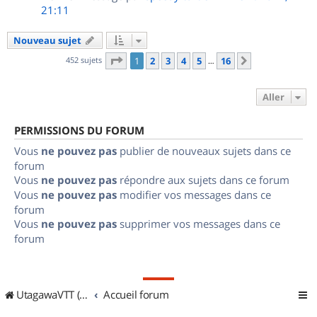
21:11
Nouveau sujet
Page
1
sur
16
452 sujets
1
2
3
4
5
16
Suivant
…
Aller
PERMISSIONS DU FORUM
Vous
ne pouvez pas
publier de nouveaux sujets dans ce
forum
Vous
ne pouvez pas
répondre aux sujets dans ce forum
Vous
ne pouvez pas
modifier vos messages dans ce
forum
Vous
ne pouvez pas
supprimer vos messages dans ce
forum
UtagawaVTT (Randos VTT et VTTAE avec traces GPS)
Accueil forum