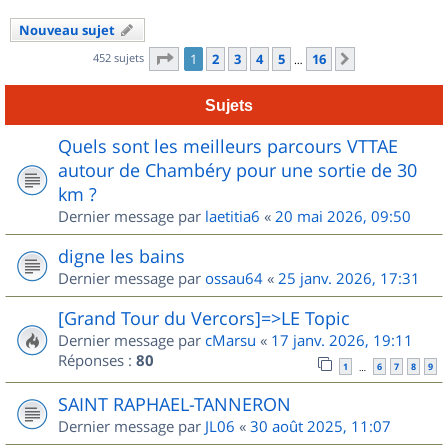
Nouveau sujet
Page
1
sur
16
452 sujets
1
2
3
4
5
16
Suivant
…
Sujets
Quels sont les meilleurs parcours VTTAE
autour de Chambéry pour une sortie de 30
km ?
Dernier message par
laetitia6
«
20 mai 2026, 09:50
digne les bains
Dernier message par
ossau64
«
25 janv. 2026, 17:31
[Grand Tour du Vercors]=>LE Topic
Dernier message par
cMarsu
«
17 janv. 2026, 19:11
Réponses :
80
1
6
7
8
9
…
SAINT RAPHAEL-TANNERON
Dernier message par
JL06
«
30 août 2025, 11:07