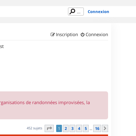
Connexion
Inscription
Connexion
st
organisations de randonnées improvisées, la
Page
1
sur
16
452 sujets
1
2
3
4
5
16
Suivant
…