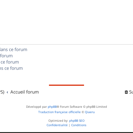
p
s
n
é
e
o
s
p
s
n
e
o
s
s
n
e
dans ce forum
s
s
 forum
e
 ce forum
s ce forum
s
S)
Accueil forum
S
Développé par
phpBB
® Forum Software © phpBB Limited
Traduction française officielle
©
Qiaeru
Optimized by:
phpBB SEO
Confidentialité
|
Conditions