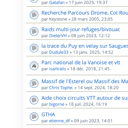
par
Gatafan
»
17 juin 2025, 19:37
Recherche Parcours Drome, Col Rou
par
Keystone
»
28 mars 2005, 23:05
Raids multi-jour refuges/bivouac
par
DieterVH
»
08 juin 2023, 12:12
la trace du Puy en velay sur Saugue
par
Dudule33
»
13 janv. 2025, 14:52
Parc national de la Vanoise et vtt
par
isartrails
»
18 déc. 2018, 21:45
Massif de l'Esterel ou Massif des M
par
Chris Tophe.
»
14 sept. 2024, 18:20
Aide choix circuits VTT autour de s
par
bigorne
»
18 juil. 2024, 16:19
GTHA
par
etienne_df
»
09 juin 2023, 14:01