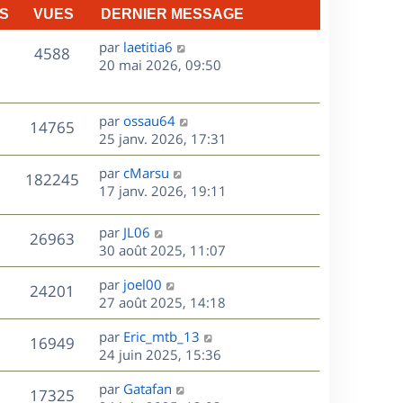
S
VUES
DERNIER MESSAGE
D
par
laetitia6
V
4588
e
20 mai 2026, 09:50
r
u
n
e
i
D
par
ossau64
V
14765
e
e
25 janv. 2026, 17:31
s
r
r
u
m
D
par
cMarsu
n
V
182245
e
e
e
17 janv. 2026, 19:11
i
s
r
u
e
s
s
n
r
D
par
JL06
V
26963
e
a
i
m
e
30 août 2025, 11:07
g
e
e
r
u
s
e
r
s
D
par
joel00
n
V
24201
m
s
e
e
27 août 2025, 14:18
i
e
a
r
u
e
s
s
D
g
par
Eric_mtb_13
n
r
V
16949
s
e
e
e
24 juin 2025, 15:36
i
m
a
r
u
e
e
s
D
g
par
Gatafan
n
r
V
s
17325