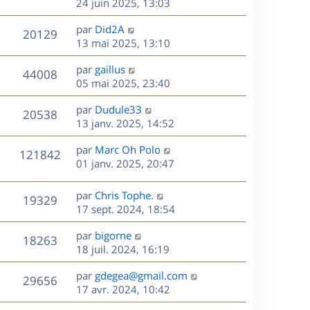
e
e
e
24 juin 2025, 13:03
i
m
s
r
u
e
e
a
s
D
par
Did2A
n
r
V
s
20129
g
e
e
13 mai 2025, 13:10
i
m
s
e
r
u
e
e
a
s
D
par
gaillus
n
r
V
s
44008
g
e
e
05 mai 2025, 23:40
i
m
s
e
r
u
e
e
a
s
D
par
Dudule33
n
r
V
s
20538
g
e
e
13 janv. 2025, 14:52
i
m
s
e
r
u
e
e
a
s
D
par
Marc Oh Polo
n
r
V
s
121842
g
e
e
01 janv. 2025, 20:47
i
m
s
e
r
u
e
e
a
s
n
r
s
D
g
par
Chris Tophe.
V
19329
e
i
m
s
e
e
17 sept. 2024, 18:54
e
e
a
r
u
s
r
s
D
g
par
bigorne
n
V
18263
m
s
e
e
e
18 juil. 2024, 16:19
i
e
a
r
u
e
s
s
D
g
par
gdegea@gmail.com
n
r
V
29656
s
e
e
e
17 avr. 2024, 10:42
i
m
a
r
u
e
e