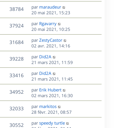
r
u
e
e
a
s
D
par
maraudeur
n
r
V
s
38784
g
e
e
20 mai 2021, 15:23
i
m
s
e
r
u
e
e
a
s
D
par
Rgavarry
n
r
V
s
37924
g
e
e
20 mai 2021, 10:25
i
m
s
e
r
u
e
e
a
s
D
par
ZestyCastor
n
r
V
s
31684
g
e
e
02 avr. 2021, 14:16
i
m
s
e
r
u
e
e
a
s
D
par
Did2A
n
r
V
s
39228
g
e
e
21 mars 2021, 11:59
i
m
s
e
r
u
e
e
a
s
D
par
Did2A
n
r
V
s
33416
g
e
e
21 mars 2021, 11:45
i
m
s
e
r
u
e
e
a
s
D
par
Erik Hubert
n
r
V
s
34952
g
e
e
02 mars 2021, 16:30
i
m
s
e
r
u
e
e
a
s
D
par
markitos
n
r
V
s
32033
g
e
e
28 févr. 2021, 08:57
i
m
s
e
r
u
e
e
a
s
D
par
speedy turtle
n
r
V
s
30552
g