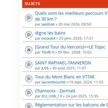
SUJETS
Quels sont les meilleurs parcours 
de 30 km ?
par
laetitia6
»
20 mai 2026, 09:50
digne les bains
par
ossau64
»
25 janv. 2026, 17:31
[Grand Tour du Vercors]=>LE Topic
par
Titof6.9
»
09 févr. 2008, 10:02
SAINT RAPHAEL-TANNERON
par
JL06
»
30 août 2025, 11:07
Tour du Mont Blanc en VTTAE
par
laurentbourlet
»
19 sept. 2024, 11:55
Chamonix - Zermatt
par
Eric_mtb_13
»
24 juin 2025, 15:35
Réglementation sur les balcons de