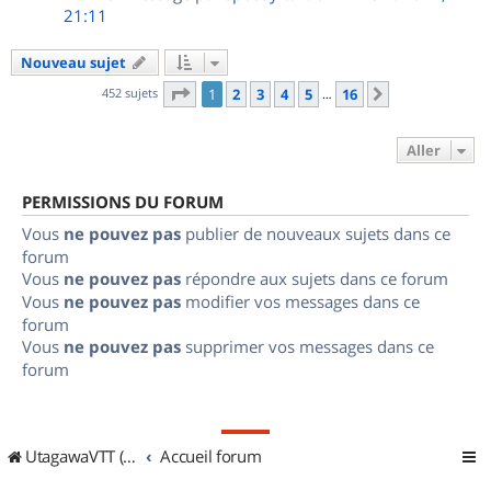
21:11
Nouveau sujet
Page
1
sur
16
452 sujets
1
2
3
4
5
16
Suivant
…
Aller
PERMISSIONS DU FORUM
Vous
ne pouvez pas
publier de nouveaux sujets dans ce
forum
Vous
ne pouvez pas
répondre aux sujets dans ce forum
Vous
ne pouvez pas
modifier vos messages dans ce
forum
Vous
ne pouvez pas
supprimer vos messages dans ce
forum
UtagawaVTT (Randos VTT et VTTAE avec traces GPS)
Accueil forum