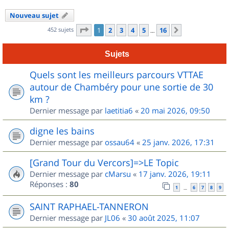
Nouveau sujet
Page
1
sur
16
452 sujets
1
2
3
4
5
16
Suivant
…
Sujets
Quels sont les meilleurs parcours VTTAE
autour de Chambéry pour une sortie de 30
km ?
Dernier message par
laetitia6
«
20 mai 2026, 09:50
digne les bains
Dernier message par
ossau64
«
25 janv. 2026, 17:31
[Grand Tour du Vercors]=>LE Topic
Dernier message par
cMarsu
«
17 janv. 2026, 19:11
Réponses :
80
1
6
7
8
9
…
SAINT RAPHAEL-TANNERON
Dernier message par
JL06
«
30 août 2025, 11:07