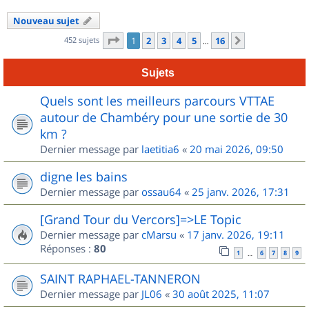
Nouveau sujet
Page
1
sur
16
452 sujets
1
2
3
4
5
16
Suivant
…
Sujets
Quels sont les meilleurs parcours VTTAE
autour de Chambéry pour une sortie de 30
km ?
Dernier message par
laetitia6
«
20 mai 2026, 09:50
digne les bains
Dernier message par
ossau64
«
25 janv. 2026, 17:31
[Grand Tour du Vercors]=>LE Topic
Dernier message par
cMarsu
«
17 janv. 2026, 19:11
Réponses :
80
1
6
7
8
9
…
SAINT RAPHAEL-TANNERON
Dernier message par
JL06
«
30 août 2025, 11:07