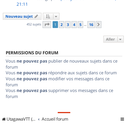
21:11
Nouveau sujet
Page
1
sur
16
452 sujets
1
2
3
4
5
16
Suivant
…
Aller
PERMISSIONS DU FORUM
Vous
ne pouvez pas
publier de nouveaux sujets dans ce
forum
Vous
ne pouvez pas
répondre aux sujets dans ce forum
Vous
ne pouvez pas
modifier vos messages dans ce
forum
Vous
ne pouvez pas
supprimer vos messages dans ce
forum
UtagawaVTT (Randos VTT et VTTAE avec traces GPS)
Accueil forum