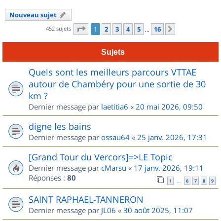
Nouveau sujet
Page
1
sur
16
452 sujets
1
2
3
4
5
16
Suivant
…
Sujets
Quels sont les meilleurs parcours VTTAE
autour de Chambéry pour une sortie de 30
km ?
Dernier message par
laetitia6
«
20 mai 2026, 09:50
digne les bains
Dernier message par
ossau64
«
25 janv. 2026, 17:31
[Grand Tour du Vercors]=>LE Topic
Dernier message par
cMarsu
«
17 janv. 2026, 19:11
Réponses :
80
1
6
7
8
9
…
SAINT RAPHAEL-TANNERON
Dernier message par
JL06
«
30 août 2025, 11:07