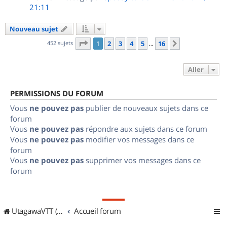
21:11
Nouveau sujet
Page
1
sur
16
452 sujets
1
2
3
4
5
16
Suivant
…
Aller
PERMISSIONS DU FORUM
Vous
ne pouvez pas
publier de nouveaux sujets dans ce
forum
Vous
ne pouvez pas
répondre aux sujets dans ce forum
Vous
ne pouvez pas
modifier vos messages dans ce
forum
Vous
ne pouvez pas
supprimer vos messages dans ce
forum
UtagawaVTT (Randos VTT et VTTAE avec traces GPS)
Accueil forum