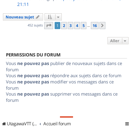
21:11
Nouveau sujet
Page
1
sur
16
452 sujets
1
2
3
4
5
16
Suivant
…
Aller
PERMISSIONS DU FORUM
Vous
ne pouvez pas
publier de nouveaux sujets dans ce
forum
Vous
ne pouvez pas
répondre aux sujets dans ce forum
Vous
ne pouvez pas
modifier vos messages dans ce
forum
Vous
ne pouvez pas
supprimer vos messages dans ce
forum
UtagawaVTT (Randos VTT et VTTAE avec traces GPS)
Accueil forum