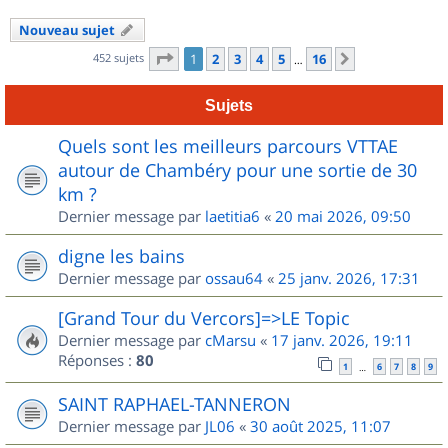
Nouveau sujet
Page
1
sur
16
452 sujets
1
2
3
4
5
16
Suivant
…
Sujets
Quels sont les meilleurs parcours VTTAE
autour de Chambéry pour une sortie de 30
km ?
Dernier message par
laetitia6
«
20 mai 2026, 09:50
digne les bains
Dernier message par
ossau64
«
25 janv. 2026, 17:31
[Grand Tour du Vercors]=>LE Topic
Dernier message par
cMarsu
«
17 janv. 2026, 19:11
Réponses :
80
1
6
7
8
9
…
SAINT RAPHAEL-TANNERON
Dernier message par
JL06
«
30 août 2025, 11:07