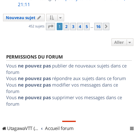
21:11
Nouveau sujet
Page
1
sur
16
452 sujets
1
2
3
4
5
16
Suivant
…
Aller
PERMISSIONS DU FORUM
Vous
ne pouvez pas
publier de nouveaux sujets dans ce
forum
Vous
ne pouvez pas
répondre aux sujets dans ce forum
Vous
ne pouvez pas
modifier vos messages dans ce
forum
Vous
ne pouvez pas
supprimer vos messages dans ce
forum
UtagawaVTT (Randos VTT et VTTAE avec traces GPS)
Accueil forum