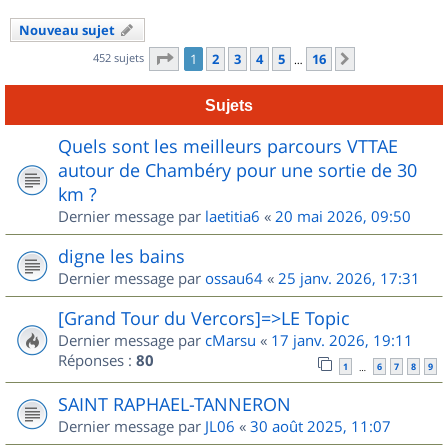
Nouveau sujet
Page
1
sur
16
452 sujets
1
2
3
4
5
16
Suivant
…
Sujets
Quels sont les meilleurs parcours VTTAE
autour de Chambéry pour une sortie de 30
km ?
Dernier message par
laetitia6
«
20 mai 2026, 09:50
digne les bains
Dernier message par
ossau64
«
25 janv. 2026, 17:31
[Grand Tour du Vercors]=>LE Topic
Dernier message par
cMarsu
«
17 janv. 2026, 19:11
Réponses :
80
1
6
7
8
9
…
SAINT RAPHAEL-TANNERON
Dernier message par
JL06
«
30 août 2025, 11:07