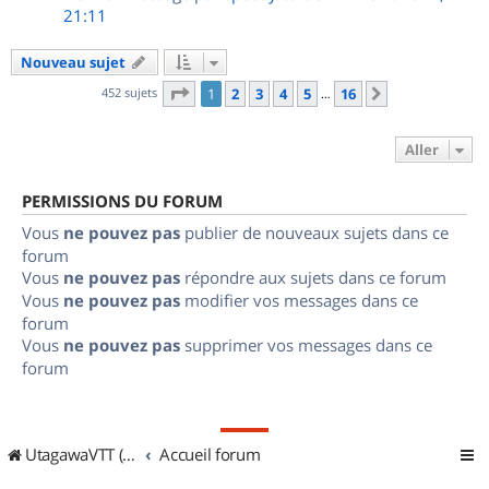
21:11
Nouveau sujet
Page
1
sur
16
452 sujets
1
2
3
4
5
16
Suivant
…
Aller
PERMISSIONS DU FORUM
Vous
ne pouvez pas
publier de nouveaux sujets dans ce
forum
Vous
ne pouvez pas
répondre aux sujets dans ce forum
Vous
ne pouvez pas
modifier vos messages dans ce
forum
Vous
ne pouvez pas
supprimer vos messages dans ce
forum
UtagawaVTT (Randos VTT et VTTAE avec traces GPS)
Accueil forum