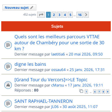
Nouveau sujet
Page
1
sur
16
452 sujets
1
2
3
4
5
16
Suivant
…
Sujets
Quels sont les meilleurs parcours VTTAE
autour de Chambéry pour une sortie de 30
km ?
Dernier message par
laetitia6
«
20 mai 2026, 09:50
digne les bains
Dernier message par
ossau64
«
25 janv. 2026, 17:31
[Grand Tour du Vercors]=>LE Topic
Dernier message par
cMarsu
«
17 janv. 2026, 19:11
Réponses :
80
1
6
7
8
9
…
SAINT RAPHAEL-TANNERON
Dernier message par
JL06
«
30 août 2025, 11:07