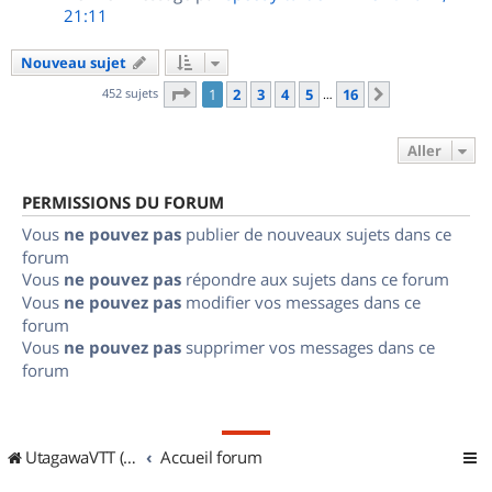
21:11
Nouveau sujet
Page
1
sur
16
452 sujets
1
2
3
4
5
16
Suivant
…
Aller
PERMISSIONS DU FORUM
Vous
ne pouvez pas
publier de nouveaux sujets dans ce
forum
Vous
ne pouvez pas
répondre aux sujets dans ce forum
Vous
ne pouvez pas
modifier vos messages dans ce
forum
Vous
ne pouvez pas
supprimer vos messages dans ce
forum
UtagawaVTT (Randos VTT et VTTAE avec traces GPS)
Accueil forum