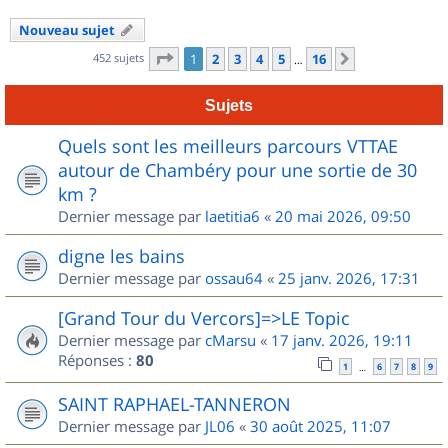
Nouveau sujet
Page
1
sur
16
452 sujets
1
2
3
4
5
16
Suivant
…
Sujets
Quels sont les meilleurs parcours VTTAE
autour de Chambéry pour une sortie de 30
km ?
Dernier message par
laetitia6
«
20 mai 2026, 09:50
digne les bains
Dernier message par
ossau64
«
25 janv. 2026, 17:31
[Grand Tour du Vercors]=>LE Topic
Dernier message par
cMarsu
«
17 janv. 2026, 19:11
Réponses :
80
1
6
7
8
9
…
SAINT RAPHAEL-TANNERON
Dernier message par
JL06
«
30 août 2025, 11:07