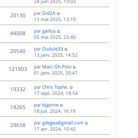
e
e
e
24 juin 2025, 13:03
i
m
s
r
u
e
e
a
s
D
par
Did2A
n
r
V
s
20130
g
e
e
13 mai 2025, 13:10
i
m
s
e
r
u
e
e
a
s
D
par
gaillus
n
r
V
s
44008
g
e
e
05 mai 2025, 23:40
i
m
s
e
r
u
e
e
a
s
D
par
Dudule33
n
r
V
s
20540
g
e
e
13 janv. 2025, 14:52
i
m
s
e
r
u
e
e
a
s
D
par
Marc Oh Polo
n
r
V
s
121903
g
e
e
01 janv. 2025, 20:47
i
m
s
e
r
u
e
e
a
s
n
r
s
D
g
par
Chris Tophe.
V
19332
e
i
m
s
e
e
17 sept. 2024, 18:54
e
e
a
r
u
s
r
s
D
g
par
bigorne
n
V
18265
m
s
e
e
e
18 juil. 2024, 16:19
i
e
a
r
u
e
s
s
D
g
par
gdegea@gmail.com
n
r
V
29658
s
e
e
e
17 avr. 2024, 10:42
i
m
a
r
u
e
e