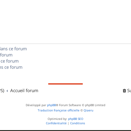
p
s
n
é
e
o
s
p
s
n
e
o
s
s
n
e
dans ce forum
s
s
 forum
e
 ce forum
s ce forum
s
S)
Accueil forum
S
Développé par
phpBB
® Forum Software © phpBB Limited
Traduction française officielle
©
Qiaeru
Optimized by:
phpBB SEO
Confidentialité
|
Conditions