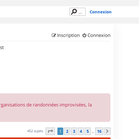
Connexion
Inscription
Connexion
st
organisations de randonnées improvisées, la
Page
1
sur
16
452 sujets
1
2
3
4
5
16
Suivant
…