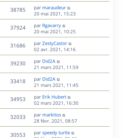
r
u
e
e
a
s
D
par
maraudeur
n
r
V
s
38785
g
e
e
20 mai 2021, 15:23
i
m
s
e
r
u
e
e
a
s
D
par
Rgavarry
n
r
V
s
37924
g
e
e
20 mai 2021, 10:25
i
m
s
e
r
u
e
e
a
s
D
par
ZestyCastor
n
r
V
s
31686
g
e
e
02 avr. 2021, 14:16
i
m
s
e
r
u
e
e
a
s
D
par
Did2A
n
r
V
s
39230
g
e
e
21 mars 2021, 11:59
i
m
s
e
r
u
e
e
a
s
D
par
Did2A
n
r
V
s
33418
g
e
e
21 mars 2021, 11:45
i
m
s
e
r
u
e
e
a
s
D
par
Erik Hubert
n
r
V
s
34953
g
e
e
02 mars 2021, 16:30
i
m
s
e
r
u
e
e
a
s
D
par
markitos
n
r
V
s
32033
g
e
e
28 févr. 2021, 08:57
i
m
s
e
r
u
e
e
a
s
D
par
speedy turtle
n
r
V
s
30553
g