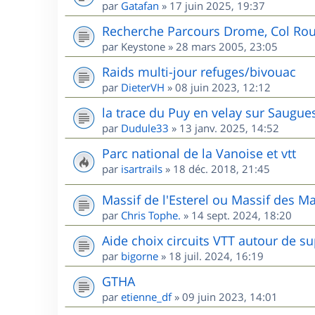
par
Gatafan
»
17 juin 2025, 19:37
Recherche Parcours Drome, Col Rou
par
Keystone
»
28 mars 2005, 23:05
Raids multi-jour refuges/bivouac
par
DieterVH
»
08 juin 2023, 12:12
la trace du Puy en velay sur Saugue
par
Dudule33
»
13 janv. 2025, 14:52
Parc national de la Vanoise et vtt
par
isartrails
»
18 déc. 2018, 21:45
Massif de l'Esterel ou Massif des M
par
Chris Tophe.
»
14 sept. 2024, 18:20
Aide choix circuits VTT autour de s
par
bigorne
»
18 juil. 2024, 16:19
GTHA
par
etienne_df
»
09 juin 2023, 14:01