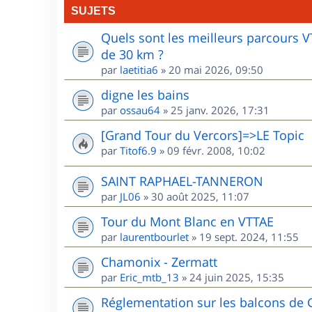
SUJETS
Quels sont les meilleurs parcours 
de 30 km ?
par
laetitia6
»
20 mai 2026, 09:50
digne les bains
par
ossau64
»
25 janv. 2026, 17:31
[Grand Tour du Vercors]=>LE Topic
par
Titof6.9
»
09 févr. 2008, 10:02
SAINT RAPHAEL-TANNERON
par
JL06
»
30 août 2025, 11:07
Tour du Mont Blanc en VTTAE
par
laurentbourlet
»
19 sept. 2024, 11:55
Chamonix - Zermatt
par
Eric_mtb_13
»
24 juin 2025, 15:35
Réglementation sur les balcons de