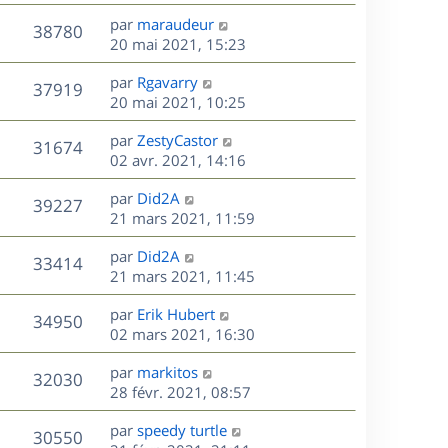
r
u
e
e
a
s
D
par
maraudeur
n
r
V
s
38780
g
e
e
20 mai 2021, 15:23
i
m
s
e
r
u
e
e
a
s
D
par
Rgavarry
n
r
V
s
37919
g
e
e
20 mai 2021, 10:25
i
m
s
e
r
u
e
e
a
s
D
par
ZestyCastor
n
r
V
s
31674
g
e
e
02 avr. 2021, 14:16
i
m
s
e
r
u
e
e
a
s
D
par
Did2A
n
r
V
s
39227
g
e
e
21 mars 2021, 11:59
i
m
s
e
r
u
e
e
a
s
D
par
Did2A
n
r
V
s
33414
g
e
e
21 mars 2021, 11:45
i
m
s
e
r
u
e
e
a
s
D
par
Erik Hubert
n
r
V
s
34950
g
e
e
02 mars 2021, 16:30
i
m
s
e
r
u
e
e
a
s
D
par
markitos
n
r
V
s
32030
g
e
e
28 févr. 2021, 08:57
i
m
s
e
r
u
e
e
a
s
D
par
speedy turtle
n
r
V
s
30550
g