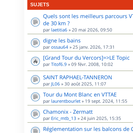
SUJETS
Quels sont les meilleurs parcours 
de 30 km ?
par
laetitia6
»
20 mai 2026, 09:50
digne les bains
par
ossau64
»
25 janv. 2026, 17:31
[Grand Tour du Vercors]=>LE Topic
par
Titof6.9
»
09 févr. 2008, 10:02
SAINT RAPHAEL-TANNERON
par
JL06
»
30 août 2025, 11:07
Tour du Mont Blanc en VTTAE
par
laurentbourlet
»
19 sept. 2024, 11:55
Chamonix - Zermatt
par
Eric_mtb_13
»
24 juin 2025, 15:35
Réglementation sur les balcons de