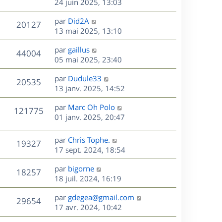
e
e
e
24 juin 2025, 13:03
i
m
s
r
u
e
e
a
s
D
par
Did2A
n
r
V
s
20127
g
e
e
13 mai 2025, 13:10
i
m
s
e
r
u
e
e
a
s
D
par
gaillus
n
r
V
s
44004
g
e
e
05 mai 2025, 23:40
i
m
s
e
r
u
e
e
a
s
D
par
Dudule33
n
r
V
s
20535
g
e
e
13 janv. 2025, 14:52
i
m
s
e
r
u
e
e
a
s
D
par
Marc Oh Polo
n
r
V
s
121775
g
e
e
01 janv. 2025, 20:47
i
m
s
e
r
u
e
e
a
s
n
r
s
D
g
par
Chris Tophe.
V
19327
e
i
m
s
e
e
17 sept. 2024, 18:54
e
e
a
r
u
s
r
s
D
g
par
bigorne
n
V
18257
m
s
e
e
e
18 juil. 2024, 16:19
i
e
a
r
u
e
s
s
D
g
par
gdegea@gmail.com
n
r
V
29654
s
e
e
e
17 avr. 2024, 10:42
i
m
a
r
u
e
e