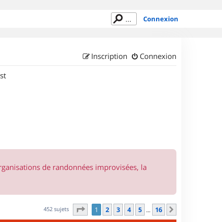
Connexion
Inscription
Connexion
st
organisations de randonnées improvisées, la
Page
1
sur
16
452 sujets
1
2
3
4
5
16
Suivant
…