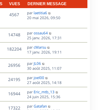
S
VUES
DERNIER MESSAGE
D
par
laetitia6
V
4567
e
20 mai 2026, 09:50
r
u
n
e
i
D
par
ossau64
V
14748
e
e
25 janv. 2026, 17:31
s
r
r
u
m
D
par
cMarsu
n
V
182204
e
e
e
17 janv. 2026, 19:11
i
s
r
u
e
s
s
n
r
D
par
JL06
V
26956
e
a
i
m
e
30 août 2025, 11:07
g
e
e
r
u
s
e
r
s
D
par
joel00
n
V
24195
m
s
e
e
27 août 2025, 14:18
i
e
a
r
u
e
s
s
D
g
par
Eric_mtb_13
n
r
V
16944
s
e
e
e
24 juin 2025, 15:36
i
m
a
r
u
e
e
s
D
g
par
Gatafan
n
r
V
s
17322