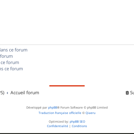
p
s
n
é
e
o
s
p
s
n
e
o
s
s
n
e
dans ce forum
s
s
 forum
e
 ce forum
s ce forum
s
S)
Accueil forum
S
Développé par
phpBB
® Forum Software © phpBB Limited
Traduction française officielle
©
Qiaeru
Optimized by:
phpBB SEO
Confidentialité
|
Conditions