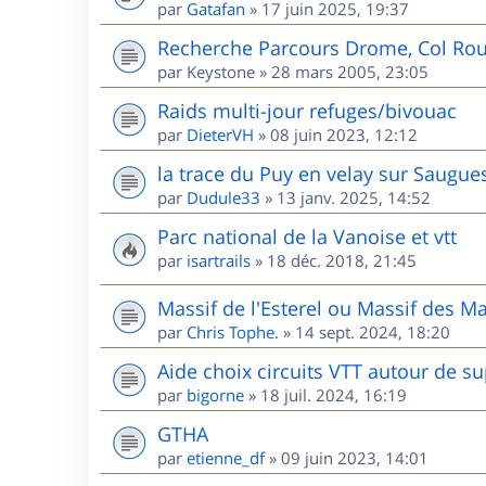
par
Gatafan
»
17 juin 2025, 19:37
Recherche Parcours Drome, Col Rou
par
Keystone
»
28 mars 2005, 23:05
Raids multi-jour refuges/bivouac
par
DieterVH
»
08 juin 2023, 12:12
la trace du Puy en velay sur Saugue
par
Dudule33
»
13 janv. 2025, 14:52
Parc national de la Vanoise et vtt
par
isartrails
»
18 déc. 2018, 21:45
Massif de l'Esterel ou Massif des M
par
Chris Tophe.
»
14 sept. 2024, 18:20
Aide choix circuits VTT autour de s
par
bigorne
»
18 juil. 2024, 16:19
GTHA
par
etienne_df
»
09 juin 2023, 14:01