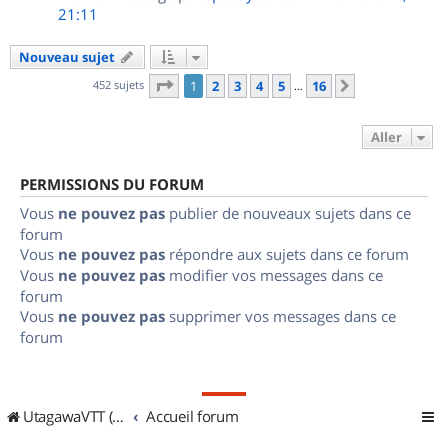
21:11
Nouveau sujet
Page
1
sur
16
452 sujets
1
2
3
4
5
16
Suivant
…
Aller
PERMISSIONS DU FORUM
Vous
ne pouvez pas
publier de nouveaux sujets dans ce
forum
Vous
ne pouvez pas
répondre aux sujets dans ce forum
Vous
ne pouvez pas
modifier vos messages dans ce
forum
Vous
ne pouvez pas
supprimer vos messages dans ce
forum
UtagawaVTT (Randos VTT et VTTAE avec traces GPS)
Accueil forum