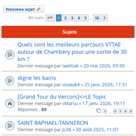
Nouveau sujet
Page
1
sur
16
452 sujets
1
2
3
4
5
16
Suivant
…
Sujets
Quels sont les meilleurs parcours VTTAE
autour de Chambéry pour une sortie de 30
km ?
Dernier message par
laetitia6
«
20 mai 2026, 09:50
digne les bains
Dernier message par
ossau64
«
25 janv. 2026, 17:31
[Grand Tour du Vercors]=>LE Topic
Dernier message par
cMarsu
«
17 janv. 2026, 19:11
Réponses :
80
1
6
7
8
9
…
SAINT RAPHAEL-TANNERON
Dernier message par
JL06
«
30 août 2025, 11:07