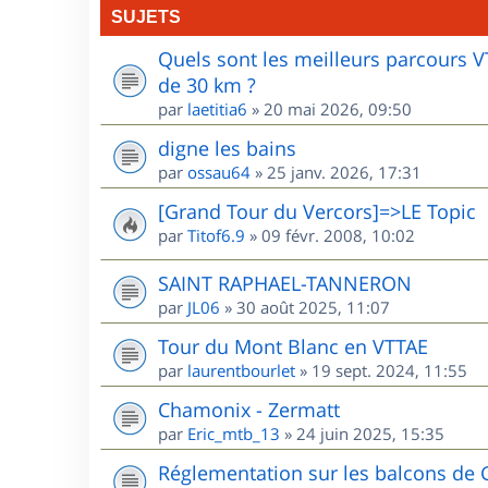
SUJETS
Quels sont les meilleurs parcours 
de 30 km ?
par
laetitia6
»
20 mai 2026, 09:50
digne les bains
par
ossau64
»
25 janv. 2026, 17:31
[Grand Tour du Vercors]=>LE Topic
par
Titof6.9
»
09 févr. 2008, 10:02
SAINT RAPHAEL-TANNERON
par
JL06
»
30 août 2025, 11:07
Tour du Mont Blanc en VTTAE
par
laurentbourlet
»
19 sept. 2024, 11:55
Chamonix - Zermatt
par
Eric_mtb_13
»
24 juin 2025, 15:35
Réglementation sur les balcons de