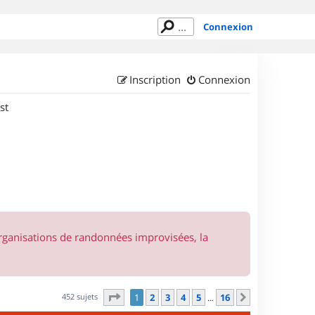
Connexion
Inscription
Connexion
st
organisations de randonnées improvisées, la
Page
1
sur
16
452 sujets
1
2
3
4
5
16
Suivant
…