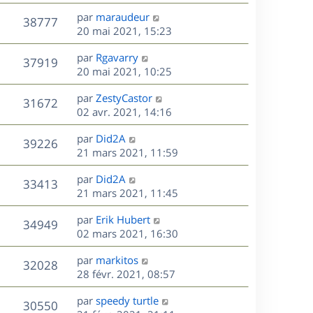
r
u
e
e
a
s
D
par
maraudeur
n
r
V
s
38777
g
e
e
20 mai 2021, 15:23
i
m
s
e
r
u
e
e
a
s
D
par
Rgavarry
n
r
V
s
37919
g
e
e
20 mai 2021, 10:25
i
m
s
e
r
u
e
e
a
s
D
par
ZestyCastor
n
r
V
s
31672
g
e
e
02 avr. 2021, 14:16
i
m
s
e
r
u
e
e
a
s
D
par
Did2A
n
r
V
s
39226
g
e
e
21 mars 2021, 11:59
i
m
s
e
r
u
e
e
a
s
D
par
Did2A
n
r
V
s
33413
g
e
e
21 mars 2021, 11:45
i
m
s
e
r
u
e
e
a
s
D
par
Erik Hubert
n
r
V
s
34949
g
e
e
02 mars 2021, 16:30
i
m
s
e
r
u
e
e
a
s
D
par
markitos
n
r
V
s
32028
g
e
e
28 févr. 2021, 08:57
i
m
s
e
r
u
e
e
a
s
D
par
speedy turtle
n
r
V
s
30550
g