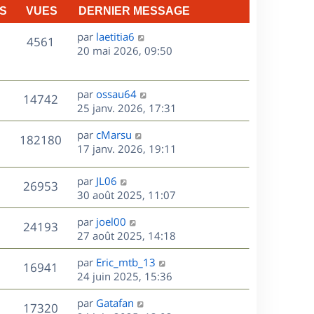
S
VUES
DERNIER MESSAGE
D
par
laetitia6
V
4561
e
20 mai 2026, 09:50
r
u
n
e
i
D
par
ossau64
V
14742
e
e
25 janv. 2026, 17:31
s
r
r
u
m
D
par
cMarsu
n
V
182180
e
e
e
17 janv. 2026, 19:11
i
s
r
u
e
s
s
n
r
D
par
JL06
V
26953
e
a
i
m
e
30 août 2025, 11:07
g
e
e
r
u
s
e
r
s
D
par
joel00
n
V
24193
m
s
e
e
27 août 2025, 14:18
i
e
a
r
u
e
s
s
D
g
par
Eric_mtb_13
n
r
V
16941
s
e
e
e
24 juin 2025, 15:36
i
m
a
r
u
e
e
s
D
g
par
Gatafan
n
r
V
s
17320