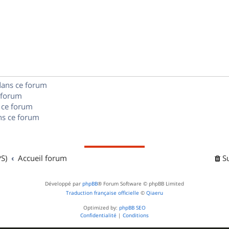
p
s
n
é
e
o
s
p
s
n
e
o
s
s
n
e
dans ce forum
s
s
 forum
e
 ce forum
s ce forum
s
S)
Accueil forum
S
Développé par
phpBB
® Forum Software © phpBB Limited
Traduction française officielle
©
Qiaeru
Optimized by:
phpBB SEO
Confidentialité
|
Conditions