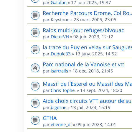
par
Gatafan
»
17 juin 2025, 19:37
Recherche Parcours Drome, Col Rou
par
Keystone
»
28 mars 2005, 23:05
Raids multi-jour refuges/bivouac
par
DieterVH
»
08 juin 2023, 12:12
la trace du Puy en velay sur Saugue
par
Dudule33
»
13 janv. 2025, 14:52
Parc national de la Vanoise et vtt
par
isartrails
»
18 déc. 2018, 21:45
Massif de l'Esterel ou Massif des M
par
Chris Tophe.
»
14 sept. 2024, 18:20
Aide choix circuits VTT autour de s
par
bigorne
»
18 juil. 2024, 16:19
GTHA
par
etienne_df
»
09 juin 2023, 14:01