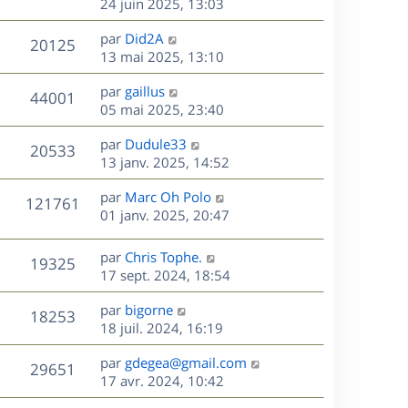
e
e
e
24 juin 2025, 13:03
i
m
s
r
u
e
e
a
s
D
par
Did2A
n
r
V
s
20125
g
e
e
13 mai 2025, 13:10
i
m
s
e
r
u
e
e
a
s
D
par
gaillus
n
r
V
s
44001
g
e
e
05 mai 2025, 23:40
i
m
s
e
r
u
e
e
a
s
D
par
Dudule33
n
r
V
s
20533
g
e
e
13 janv. 2025, 14:52
i
m
s
e
r
u
e
e
a
s
D
par
Marc Oh Polo
n
r
V
s
121761
g
e
e
01 janv. 2025, 20:47
i
m
s
e
r
u
e
e
a
s
n
r
s
D
g
par
Chris Tophe.
V
19325
e
i
m
s
e
e
17 sept. 2024, 18:54
e
e
a
r
u
s
r
s
D
g
par
bigorne
n
V
18253
m
s
e
e
e
18 juil. 2024, 16:19
i
e
a
r
u
e
s
s
D
g
par
gdegea@gmail.com
n
r
V
29651
s
e
e
e
17 avr. 2024, 10:42
i
m
a
r
u
e
e