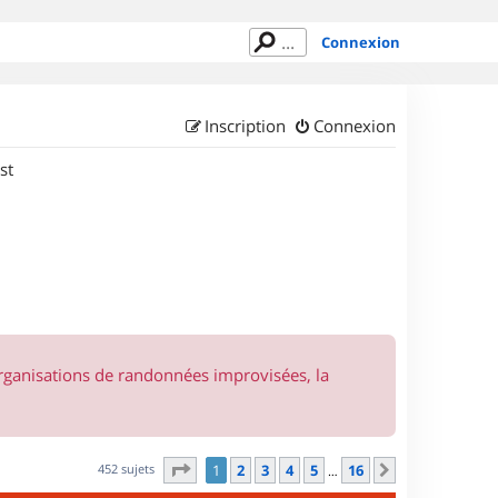
Connexion
Inscription
Connexion
st
organisations de randonnées improvisées, la
Page
1
sur
16
452 sujets
1
2
3
4
5
16
Suivant
…