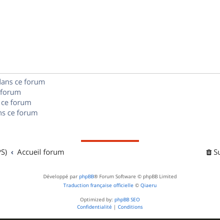
p
s
n
é
e
o
s
p
s
n
e
o
s
s
n
e
dans ce forum
s
s
 forum
e
 ce forum
s ce forum
s
S)
Accueil forum
S
Développé par
phpBB
® Forum Software © phpBB Limited
Traduction française officielle
©
Qiaeru
Optimized by:
phpBB SEO
Confidentialité
|
Conditions