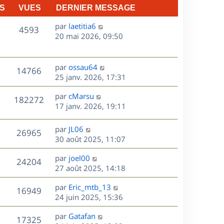
S
VUES
DERNIER MESSAGE
D
par
laetitia6
V
4593
e
20 mai 2026, 09:50
r
u
n
e
i
D
par
ossau64
V
14766
e
e
25 janv. 2026, 17:31
s
r
r
u
m
D
par
cMarsu
n
V
182272
e
e
e
17 janv. 2026, 19:11
i
s
r
u
e
s
s
n
r
D
par
JL06
V
26965
e
a
i
m
e
30 août 2025, 11:07
g
e
e
r
u
s
e
r
s
D
par
joel00
n
V
24204
m
s
e
e
27 août 2025, 14:18
i
e
a
r
u
e
s
s
D
g
par
Eric_mtb_13
n
r
V
16949
s
e
e
e
24 juin 2025, 15:36
i
m
a
r
u
e
e
s
D
g
par
Gatafan
n
r
V
s
17325