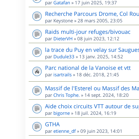
par
Gatafan
»
17 juin 2025, 19:37
Recherche Parcours Drome, Col Rou
par
Keystone
»
28 mars 2005, 23:05
Raids multi-jour refuges/bivouac
par
DieterVH
»
08 juin 2023, 12:12
la trace du Puy en velay sur Saugue
par
Dudule33
»
13 janv. 2025, 14:52
Parc national de la Vanoise et vtt
par
isartrails
»
18 déc. 2018, 21:45
Massif de l'Esterel ou Massif des M
par
Chris Tophe.
»
14 sept. 2024, 18:20
Aide choix circuits VTT autour de s
par
bigorne
»
18 juil. 2024, 16:19
GTHA
par
etienne_df
»
09 juin 2023, 14:01