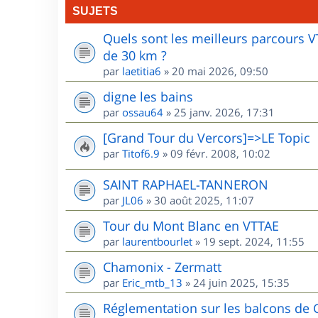
SUJETS
Quels sont les meilleurs parcours 
de 30 km ?
par
laetitia6
»
20 mai 2026, 09:50
digne les bains
par
ossau64
»
25 janv. 2026, 17:31
[Grand Tour du Vercors]=>LE Topic
par
Titof6.9
»
09 févr. 2008, 10:02
SAINT RAPHAEL-TANNERON
par
JL06
»
30 août 2025, 11:07
Tour du Mont Blanc en VTTAE
par
laurentbourlet
»
19 sept. 2024, 11:55
Chamonix - Zermatt
par
Eric_mtb_13
»
24 juin 2025, 15:35
Réglementation sur les balcons de