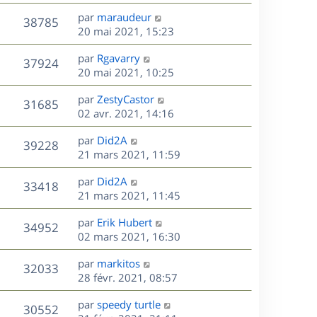
r
u
e
e
a
s
D
par
maraudeur
n
r
V
s
38785
g
e
e
20 mai 2021, 15:23
i
m
s
e
r
u
e
e
a
s
D
par
Rgavarry
n
r
V
s
37924
g
e
e
20 mai 2021, 10:25
i
m
s
e
r
u
e
e
a
s
D
par
ZestyCastor
n
r
V
s
31685
g
e
e
02 avr. 2021, 14:16
i
m
s
e
r
u
e
e
a
s
D
par
Did2A
n
r
V
s
39228
g
e
e
21 mars 2021, 11:59
i
m
s
e
r
u
e
e
a
s
D
par
Did2A
n
r
V
s
33418
g
e
e
21 mars 2021, 11:45
i
m
s
e
r
u
e
e
a
s
D
par
Erik Hubert
n
r
V
s
34952
g
e
e
02 mars 2021, 16:30
i
m
s
e
r
u
e
e
a
s
D
par
markitos
n
r
V
s
32033
g
e
e
28 févr. 2021, 08:57
i
m
s
e
r
u
e
e
a
s
D
par
speedy turtle
n
r
V
s
30552
g