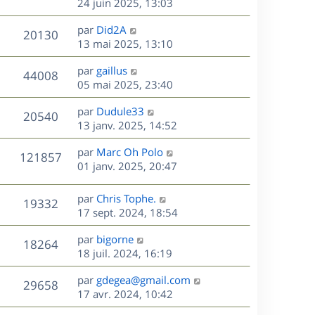
e
e
e
24 juin 2025, 13:03
i
m
s
r
u
e
e
a
s
D
par
Did2A
n
r
V
s
20130
g
e
e
13 mai 2025, 13:10
i
m
s
e
r
u
e
e
a
s
D
par
gaillus
n
r
V
s
44008
g
e
e
05 mai 2025, 23:40
i
m
s
e
r
u
e
e
a
s
D
par
Dudule33
n
r
V
s
20540
g
e
e
13 janv. 2025, 14:52
i
m
s
e
r
u
e
e
a
s
D
par
Marc Oh Polo
n
r
V
s
121857
g
e
e
01 janv. 2025, 20:47
i
m
s
e
r
u
e
e
a
s
n
r
s
D
g
par
Chris Tophe.
V
19332
e
i
m
s
e
e
17 sept. 2024, 18:54
e
e
a
r
u
s
r
s
D
g
par
bigorne
n
V
18264
m
s
e
e
e
18 juil. 2024, 16:19
i
e
a
r
u
e
s
s
D
g
par
gdegea@gmail.com
n
r
V
29658
s
e
e
e
17 avr. 2024, 10:42
i
m
a
r
u
e
e