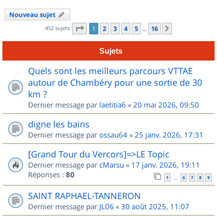
Nouveau sujet
Page
1
sur
16
452 sujets
1
2
3
4
5
16
Suivant
…
Sujets
Quels sont les meilleurs parcours VTTAE
autour de Chambéry pour une sortie de 30
km ?
Dernier message par
laetitia6
«
20 mai 2026, 09:50
digne les bains
Dernier message par
ossau64
«
25 janv. 2026, 17:31
[Grand Tour du Vercors]=>LE Topic
Dernier message par
cMarsu
«
17 janv. 2026, 19:11
Réponses :
80
1
6
7
8
9
…
SAINT RAPHAEL-TANNERON
Dernier message par
JL06
«
30 août 2025, 11:07