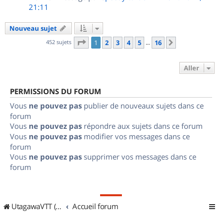
21:11
Nouveau sujet
Page
1
sur
16
452 sujets
1
2
3
4
5
16
Suivant
…
Aller
PERMISSIONS DU FORUM
Vous
ne pouvez pas
publier de nouveaux sujets dans ce
forum
Vous
ne pouvez pas
répondre aux sujets dans ce forum
Vous
ne pouvez pas
modifier vos messages dans ce
forum
Vous
ne pouvez pas
supprimer vos messages dans ce
forum
UtagawaVTT (Randos VTT et VTTAE avec traces GPS)
Accueil forum