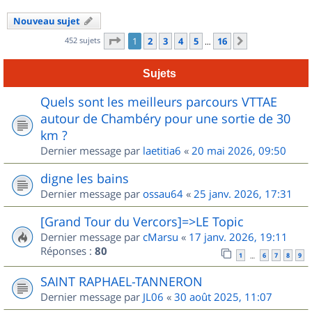
Nouveau sujet
Page
1
sur
16
452 sujets
1
2
3
4
5
16
Suivant
…
Sujets
Quels sont les meilleurs parcours VTTAE
autour de Chambéry pour une sortie de 30
km ?
Dernier message par
laetitia6
«
20 mai 2026, 09:50
digne les bains
Dernier message par
ossau64
«
25 janv. 2026, 17:31
[Grand Tour du Vercors]=>LE Topic
Dernier message par
cMarsu
«
17 janv. 2026, 19:11
Réponses :
80
1
6
7
8
9
…
SAINT RAPHAEL-TANNERON
Dernier message par
JL06
«
30 août 2025, 11:07