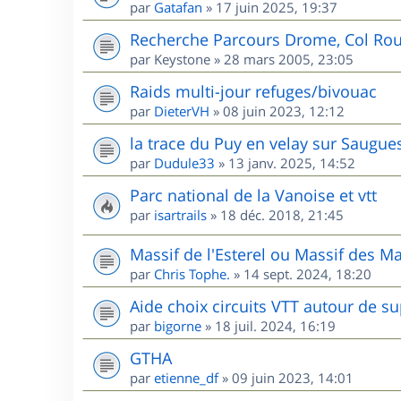
par
Gatafan
»
17 juin 2025, 19:37
Recherche Parcours Drome, Col Rou
par
Keystone
»
28 mars 2005, 23:05
Raids multi-jour refuges/bivouac
par
DieterVH
»
08 juin 2023, 12:12
la trace du Puy en velay sur Saugue
par
Dudule33
»
13 janv. 2025, 14:52
Parc national de la Vanoise et vtt
par
isartrails
»
18 déc. 2018, 21:45
Massif de l'Esterel ou Massif des M
par
Chris Tophe.
»
14 sept. 2024, 18:20
Aide choix circuits VTT autour de s
par
bigorne
»
18 juil. 2024, 16:19
GTHA
par
etienne_df
»
09 juin 2023, 14:01