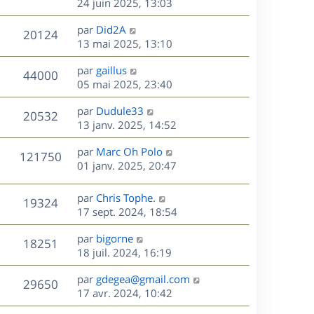
e
e
e
24 juin 2025, 13:03
i
m
s
r
u
e
e
a
s
D
par
Did2A
n
r
V
s
20124
g
e
e
13 mai 2025, 13:10
i
m
s
e
r
u
e
e
a
s
D
par
gaillus
n
r
V
s
44000
g
e
e
05 mai 2025, 23:40
i
m
s
e
r
u
e
e
a
s
D
par
Dudule33
n
r
V
s
20532
g
e
e
13 janv. 2025, 14:52
i
m
s
e
r
u
e
e
a
s
D
par
Marc Oh Polo
n
r
V
s
121750
g
e
e
01 janv. 2025, 20:47
i
m
s
e
r
u
e
e
a
s
n
r
s
D
g
par
Chris Tophe.
V
19324
e
i
m
s
e
e
17 sept. 2024, 18:54
e
e
a
r
u
s
r
s
D
g
par
bigorne
n
V
18251
m
s
e
e
e
18 juil. 2024, 16:19
i
e
a
r
u
e
s
s
D
g
par
gdegea@gmail.com
n
r
V
29650
s
e
e
e
17 avr. 2024, 10:42
i
m
a
r
u
e
e