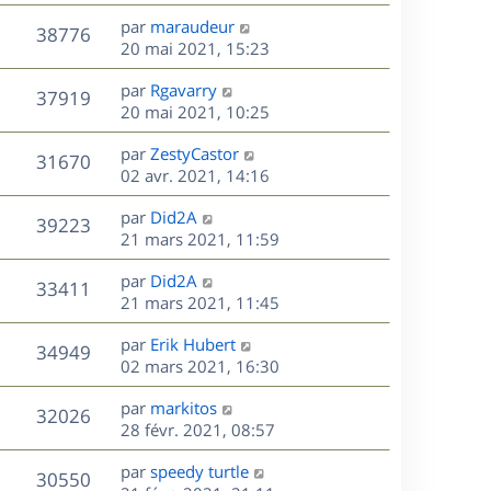
r
u
e
e
a
s
D
par
maraudeur
n
r
V
s
38776
g
e
e
20 mai 2021, 15:23
i
m
s
e
r
u
e
e
a
s
D
par
Rgavarry
n
r
V
s
37919
g
e
e
20 mai 2021, 10:25
i
m
s
e
r
u
e
e
a
s
D
par
ZestyCastor
n
r
V
s
31670
g
e
e
02 avr. 2021, 14:16
i
m
s
e
r
u
e
e
a
s
D
par
Did2A
n
r
V
s
39223
g
e
e
21 mars 2021, 11:59
i
m
s
e
r
u
e
e
a
s
D
par
Did2A
n
r
V
s
33411
g
e
e
21 mars 2021, 11:45
i
m
s
e
r
u
e
e
a
s
D
par
Erik Hubert
n
r
V
s
34949
g
e
e
02 mars 2021, 16:30
i
m
s
e
r
u
e
e
a
s
D
par
markitos
n
r
V
s
32026
g
e
e
28 févr. 2021, 08:57
i
m
s
e
r
u
e
e
a
s
D
par
speedy turtle
n
r
V
s
30550
g