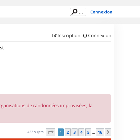
Connexion
Inscription
Connexion
st
organisations de randonnées improvisées, la
Page
1
sur
16
452 sujets
1
2
3
4
5
16
Suivant
…