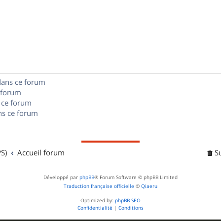
p
s
n
é
e
o
s
p
s
n
e
o
s
s
n
e
dans ce forum
s
s
 forum
e
 ce forum
s ce forum
s
S)
Accueil forum
S
Développé par
phpBB
® Forum Software © phpBB Limited
Traduction française officielle
©
Qiaeru
Optimized by:
phpBB SEO
Confidentialité
|
Conditions