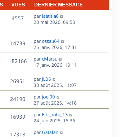
S
VUES
DERNIER MESSAGE
D
par
laetitia6
V
4557
e
20 mai 2026, 09:50
r
u
n
e
i
D
par
ossau64
V
14739
e
e
25 janv. 2026, 17:31
s
r
r
u
m
D
par
cMarsu
n
V
182166
e
e
e
17 janv. 2026, 19:11
i
s
r
u
e
s
s
n
r
D
par
JL06
V
26951
e
a
i
m
e
30 août 2025, 11:07
g
e
e
r
u
s
e
r
s
D
par
joel00
n
V
24190
m
s
e
e
27 août 2025, 14:18
i
e
a
r
u
e
s
s
D
g
par
Eric_mtb_13
n
r
V
16939
s
e
e
e
24 juin 2025, 15:36
i
m
a
r
u
e
e
s
D
g
par
Gatafan
n
r
V
s
17318