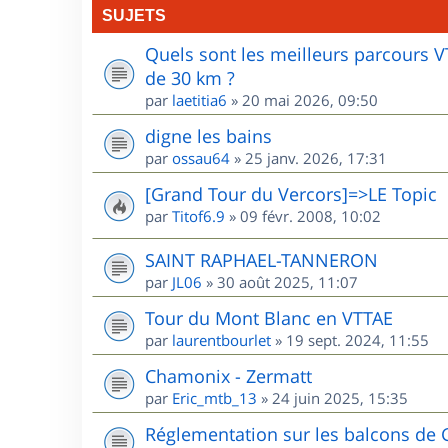
SUJETS
Quels sont les meilleurs parcours 
de 30 km ?
par
laetitia6
»
20 mai 2026, 09:50
digne les bains
par
ossau64
»
25 janv. 2026, 17:31
[Grand Tour du Vercors]=>LE Topic
par
Titof6.9
»
09 févr. 2008, 10:02
SAINT RAPHAEL-TANNERON
par
JL06
»
30 août 2025, 11:07
Tour du Mont Blanc en VTTAE
par
laurentbourlet
»
19 sept. 2024, 11:55
Chamonix - Zermatt
par
Eric_mtb_13
»
24 juin 2025, 15:35
Réglementation sur les balcons de