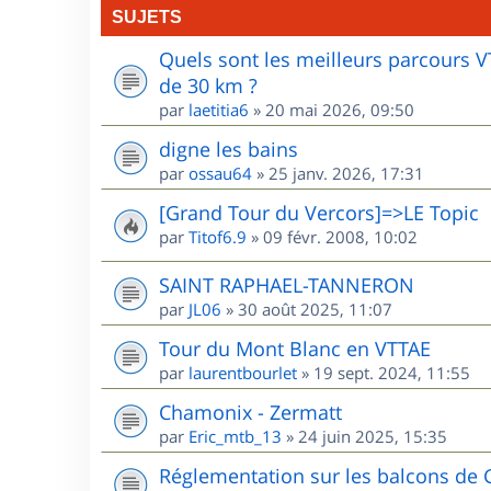
SUJETS
Quels sont les meilleurs parcours 
de 30 km ?
par
laetitia6
»
20 mai 2026, 09:50
digne les bains
par
ossau64
»
25 janv. 2026, 17:31
[Grand Tour du Vercors]=>LE Topic
par
Titof6.9
»
09 févr. 2008, 10:02
SAINT RAPHAEL-TANNERON
par
JL06
»
30 août 2025, 11:07
Tour du Mont Blanc en VTTAE
par
laurentbourlet
»
19 sept. 2024, 11:55
Chamonix - Zermatt
par
Eric_mtb_13
»
24 juin 2025, 15:35
Réglementation sur les balcons de