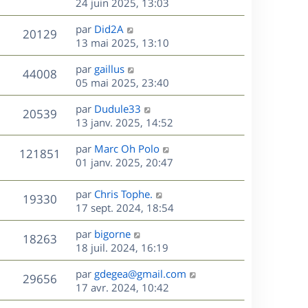
e
e
e
24 juin 2025, 13:03
i
m
s
r
u
e
e
a
s
D
par
Did2A
n
r
V
s
20129
g
e
e
13 mai 2025, 13:10
i
m
s
e
r
u
e
e
a
s
D
par
gaillus
n
r
V
s
44008
g
e
e
05 mai 2025, 23:40
i
m
s
e
r
u
e
e
a
s
D
par
Dudule33
n
r
V
s
20539
g
e
e
13 janv. 2025, 14:52
i
m
s
e
r
u
e
e
a
s
D
par
Marc Oh Polo
n
r
V
s
121851
g
e
e
01 janv. 2025, 20:47
i
m
s
e
r
u
e
e
a
s
n
r
s
D
g
par
Chris Tophe.
V
19330
e
i
m
s
e
e
17 sept. 2024, 18:54
e
e
a
r
u
s
r
s
D
g
par
bigorne
n
V
18263
m
s
e
e
e
18 juil. 2024, 16:19
i
e
a
r
u
e
s
s
D
g
par
gdegea@gmail.com
n
r
V
29656
s
e
e
e
17 avr. 2024, 10:42
i
m
a
r
u
e
e