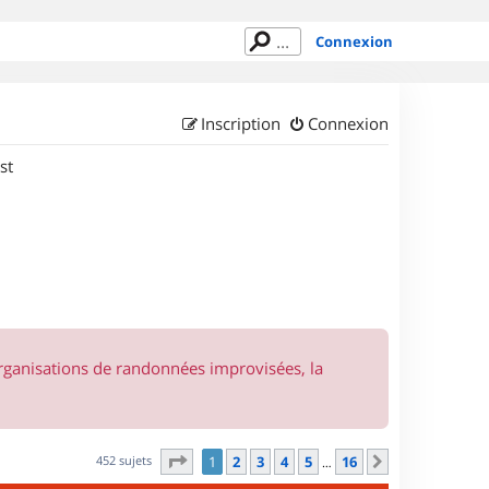
Connexion
Inscription
Connexion
st
organisations de randonnées improvisées, la
Page
1
sur
16
452 sujets
1
2
3
4
5
16
Suivant
…