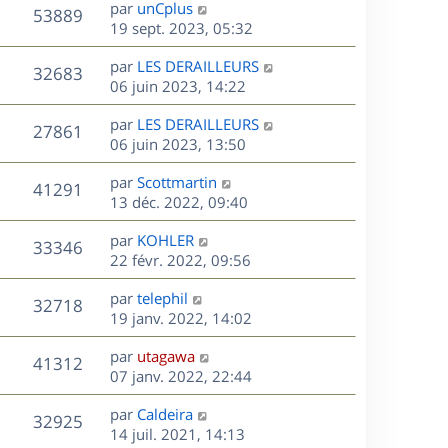
s
D
g
par
unCplus
n
r
V
s
53889
e
e
e
19 sept. 2023, 05:32
i
m
s
r
u
e
e
a
s
D
par
LES DERAILLEURS
n
r
V
s
32683
g
e
e
06 juin 2023, 14:22
i
m
s
e
r
u
e
e
a
s
D
par
LES DERAILLEURS
n
r
V
s
27861
g
e
e
06 juin 2023, 13:50
i
m
s
e
r
u
e
e
a
s
D
par
Scottmartin
n
r
V
s
41291
g
e
e
13 déc. 2022, 09:40
i
m
s
e
r
u
e
e
a
s
D
par
KOHLER
n
r
V
s
33346
g
e
e
22 févr. 2022, 09:56
i
m
s
e
r
u
e
e
a
s
D
par
telephil
n
r
V
s
32718
g
e
e
19 janv. 2022, 14:02
i
m
s
e
r
u
e
e
a
s
D
par
utagawa
n
r
V
s
41312
g
e
e
07 janv. 2022, 22:44
i
m
s
e
r
u
e
e
a
s
D
par
Caldeira
n
r
V
s
32925
g
e
e
14 juil. 2021, 14:13
i
m
s
e