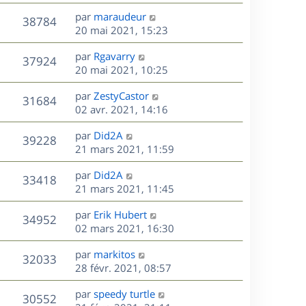
r
u
e
e
a
s
D
par
maraudeur
n
r
V
s
38784
g
e
e
20 mai 2021, 15:23
i
m
s
e
r
u
e
e
a
s
D
par
Rgavarry
n
r
V
s
37924
g
e
e
20 mai 2021, 10:25
i
m
s
e
r
u
e
e
a
s
D
par
ZestyCastor
n
r
V
s
31684
g
e
e
02 avr. 2021, 14:16
i
m
s
e
r
u
e
e
a
s
D
par
Did2A
n
r
V
s
39228
g
e
e
21 mars 2021, 11:59
i
m
s
e
r
u
e
e
a
s
D
par
Did2A
n
r
V
s
33418
g
e
e
21 mars 2021, 11:45
i
m
s
e
r
u
e
e
a
s
D
par
Erik Hubert
n
r
V
s
34952
g
e
e
02 mars 2021, 16:30
i
m
s
e
r
u
e
e
a
s
D
par
markitos
n
r
V
s
32033
g
e
e
28 févr. 2021, 08:57
i
m
s
e
r
u
e
e
a
s
D
par
speedy turtle
n
r
V
s
30552
g