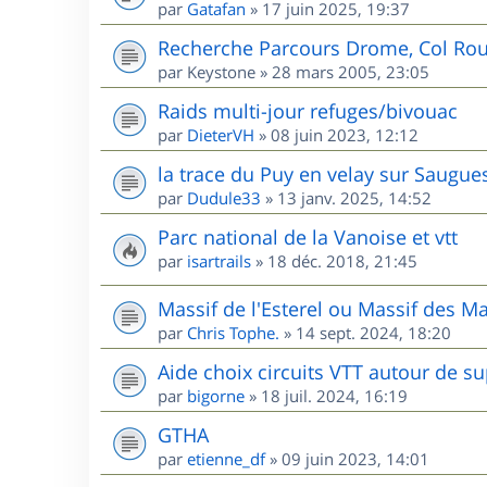
par
Gatafan
»
17 juin 2025, 19:37
Recherche Parcours Drome, Col Rou
par
Keystone
»
28 mars 2005, 23:05
Raids multi-jour refuges/bivouac
par
DieterVH
»
08 juin 2023, 12:12
la trace du Puy en velay sur Saugue
par
Dudule33
»
13 janv. 2025, 14:52
Parc national de la Vanoise et vtt
par
isartrails
»
18 déc. 2018, 21:45
Massif de l'Esterel ou Massif des M
par
Chris Tophe.
»
14 sept. 2024, 18:20
Aide choix circuits VTT autour de s
par
bigorne
»
18 juil. 2024, 16:19
GTHA
par
etienne_df
»
09 juin 2023, 14:01