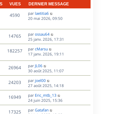
S
VUES
DERNIER MESSAGE
D
par
laetitia6
V
4590
e
20 mai 2026, 09:50
r
u
n
e
i
D
par
ossau64
V
14765
e
e
25 janv. 2026, 17:31
s
r
r
u
m
D
par
cMarsu
n
V
182257
e
e
e
17 janv. 2026, 19:11
i
s
r
u
e
s
s
n
r
D
par
JL06
V
26964
e
a
i
m
e
30 août 2025, 11:07
g
e
e
r
u
s
e
r
s
D
par
joel00
n
V
24203
m
s
e
e
27 août 2025, 14:18
i
e
a
r
u
e
s
s
D
g
par
Eric_mtb_13
n
r
V
16949
s
e
e
e
24 juin 2025, 15:36
i
m
a
r
u
e
e
s
D
g
par
Gatafan
n
r
V
s
17325