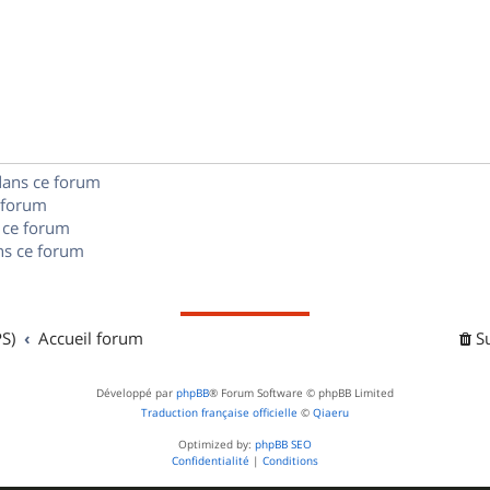
p
s
n
é
e
o
s
p
s
n
e
o
s
s
n
e
dans ce forum
s
s
 forum
e
 ce forum
s ce forum
s
S)
Accueil forum
S
Développé par
phpBB
® Forum Software © phpBB Limited
Traduction française officielle
©
Qiaeru
Optimized by:
phpBB SEO
Confidentialité
|
Conditions