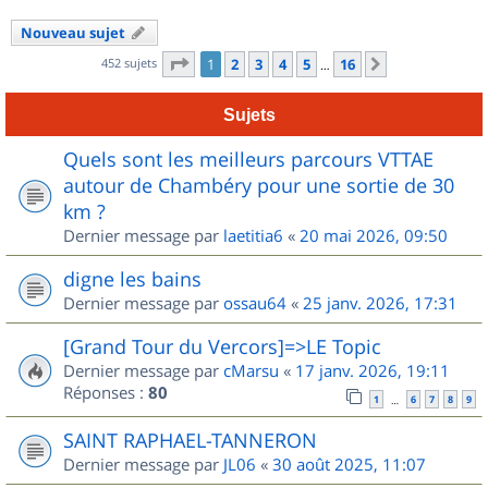
Nouveau sujet
Page
1
sur
16
452 sujets
1
2
3
4
5
16
Suivant
…
Sujets
Quels sont les meilleurs parcours VTTAE
autour de Chambéry pour une sortie de 30
km ?
Dernier message par
laetitia6
«
20 mai 2026, 09:50
digne les bains
Dernier message par
ossau64
«
25 janv. 2026, 17:31
[Grand Tour du Vercors]=>LE Topic
Dernier message par
cMarsu
«
17 janv. 2026, 19:11
Réponses :
80
1
6
7
8
9
…
SAINT RAPHAEL-TANNERON
Dernier message par
JL06
«
30 août 2025, 11:07