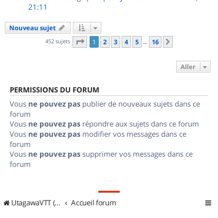
21:11
Nouveau sujet
Page
1
sur
16
452 sujets
1
2
3
4
5
16
Suivant
…
Aller
PERMISSIONS DU FORUM
Vous
ne pouvez pas
publier de nouveaux sujets dans ce
forum
Vous
ne pouvez pas
répondre aux sujets dans ce forum
Vous
ne pouvez pas
modifier vos messages dans ce
forum
Vous
ne pouvez pas
supprimer vos messages dans ce
forum
UtagawaVTT (Randos VTT et VTTAE avec traces GPS)
Accueil forum