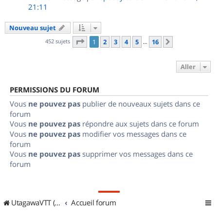
21:11
Nouveau sujet
Page
1
sur
16
452 sujets
1
2
3
4
5
16
Suivant
…
Aller
PERMISSIONS DU FORUM
Vous
ne pouvez pas
publier de nouveaux sujets dans ce
forum
Vous
ne pouvez pas
répondre aux sujets dans ce forum
Vous
ne pouvez pas
modifier vos messages dans ce
forum
Vous
ne pouvez pas
supprimer vos messages dans ce
forum
UtagawaVTT (Randos VTT et VTTAE avec traces GPS)
Accueil forum