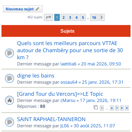
Nouveau sujet
Page
1
sur
16
452 sujets
1
2
3
4
5
16
Suivant
…
Sujets
Quels sont les meilleurs parcours VTTAE
autour de Chambéry pour une sortie de 30
km ?
Dernier message par
laetitia6
«
20 mai 2026, 09:50
digne les bains
Dernier message par
ossau64
«
25 janv. 2026, 17:31
[Grand Tour du Vercors]=>LE Topic
Dernier message par
cMarsu
«
17 janv. 2026, 19:11
Réponses :
80
1
6
7
8
9
…
SAINT RAPHAEL-TANNERON
Dernier message par
JL06
«
30 août 2025, 11:07