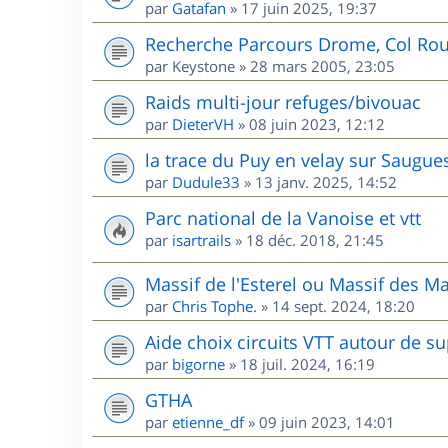
par
Gatafan
»
17 juin 2025, 19:37
Recherche Parcours Drome, Col Rou
par
Keystone
»
28 mars 2005, 23:05
Raids multi-jour refuges/bivouac
par
DieterVH
»
08 juin 2023, 12:12
la trace du Puy en velay sur Saugue
par
Dudule33
»
13 janv. 2025, 14:52
Parc national de la Vanoise et vtt
par
isartrails
»
18 déc. 2018, 21:45
Massif de l'Esterel ou Massif des M
par
Chris Tophe.
»
14 sept. 2024, 18:20
Aide choix circuits VTT autour de s
par
bigorne
»
18 juil. 2024, 16:19
GTHA
par
etienne_df
»
09 juin 2023, 14:01