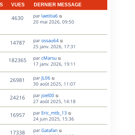
S
VUES
DERNIER MESSAGE
D
par
laetitia6
V
4630
e
20 mai 2026, 09:50
r
u
n
e
i
D
par
ossau64
V
14787
e
e
25 janv. 2026, 17:31
s
r
r
u
m
D
par
cMarsu
n
V
182365
e
e
e
17 janv. 2026, 19:11
i
s
r
u
e
s
s
n
r
D
par
JL06
V
26981
e
a
i
m
e
30 août 2025, 11:07
g
e
e
r
u
s
e
r
s
D
par
joel00
n
V
24216
m
s
e
e
27 août 2025, 14:18
i
e
a
r
u
e
s
s
D
g
par
Eric_mtb_13
n
r
V
16957
s
e
e
e
24 juin 2025, 15:36
i
m
a
r
u
e
e
s
D
g
par
Gatafan
n
r
V
s
17338