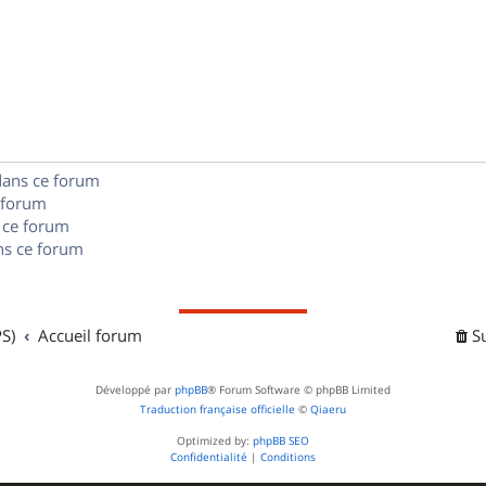
p
s
n
é
e
o
s
p
s
n
e
o
s
s
n
e
dans ce forum
s
s
 forum
e
 ce forum
s ce forum
s
S)
Accueil forum
S
Développé par
phpBB
® Forum Software © phpBB Limited
Traduction française officielle
©
Qiaeru
Optimized by:
phpBB SEO
Confidentialité
|
Conditions