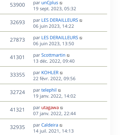
s
D
g
par
unCplus
n
r
V
s
53900
e
e
e
19 sept. 2023, 05:32
i
m
s
r
u
e
e
a
s
D
par
LES DERAILLEURS
n
r
V
s
32693
g
e
e
06 juin 2023, 14:22
i
m
s
e
r
u
e
e
a
s
D
par
LES DERAILLEURS
n
r
V
s
27873
g
e
e
06 juin 2023, 13:50
i
m
s
e
r
u
e
e
a
s
D
par
Scottmartin
n
r
V
s
41301
g
e
e
13 déc. 2022, 09:40
i
m
s
e
r
u
e
e
a
s
D
par
KOHLER
n
r
V
s
33355
g
e
e
22 févr. 2022, 09:56
i
m
s
e
r
u
e
e
a
s
D
par
telephil
n
r
V
s
32724
g
e
e
19 janv. 2022, 14:02
i
m
s
e
r
u
e
e
a
s
D
par
utagawa
n
r
V
s
41321
g
e
e
07 janv. 2022, 22:44
i
m
s
e
r
u
e
e
a
s
D
par
Caldeira
n
r
V
s
32935
g
e
e
14 juil. 2021, 14:13
i
m
s
e