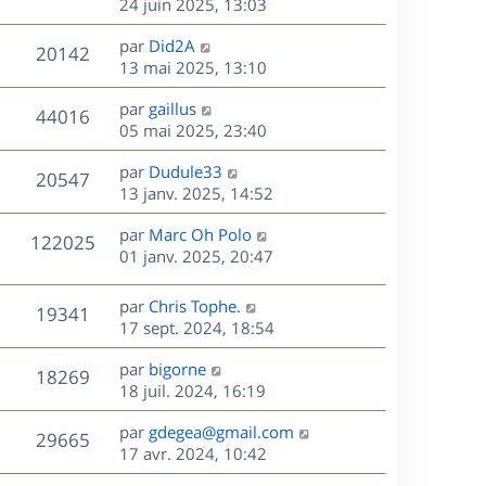
e
e
e
24 juin 2025, 13:03
i
m
s
r
u
e
e
a
s
D
par
Did2A
n
r
V
s
20142
g
e
e
13 mai 2025, 13:10
i
m
s
e
r
u
e
e
a
s
D
par
gaillus
n
r
V
s
44016
g
e
e
05 mai 2025, 23:40
i
m
s
e
r
u
e
e
a
s
D
par
Dudule33
n
r
V
s
20547
g
e
e
13 janv. 2025, 14:52
i
m
s
e
r
u
e
e
a
s
D
par
Marc Oh Polo
n
r
V
s
122025
g
e
e
01 janv. 2025, 20:47
i
m
s
e
r
u
e
e
a
s
n
r
s
D
g
par
Chris Tophe.
V
19341
e
i
m
s
e
e
17 sept. 2024, 18:54
e
e
a
r
u
s
r
s
D
g
par
bigorne
n
V
18269
m
s
e
e
e
18 juil. 2024, 16:19
i
e
a
r
u
e
s
s
D
g
par
gdegea@gmail.com
n
r
V
29665
s
e
e
e
17 avr. 2024, 10:42
i
m
a
r
u
e
e