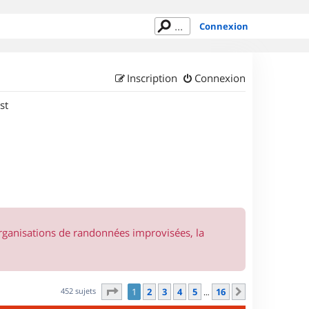
Connexion
Inscription
Connexion
st
organisations de randonnées improvisées, la
Page
1
sur
16
452 sujets
1
2
3
4
5
16
Suivant
…