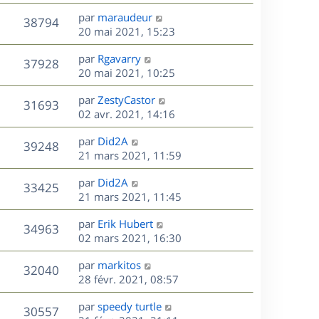
r
u
e
e
a
s
D
par
maraudeur
n
r
V
s
38794
g
e
e
20 mai 2021, 15:23
i
m
s
e
r
u
e
e
a
s
D
par
Rgavarry
n
r
V
s
37928
g
e
e
20 mai 2021, 10:25
i
m
s
e
r
u
e
e
a
s
D
par
ZestyCastor
n
r
V
s
31693
g
e
e
02 avr. 2021, 14:16
i
m
s
e
r
u
e
e
a
s
D
par
Did2A
n
r
V
s
39248
g
e
e
21 mars 2021, 11:59
i
m
s
e
r
u
e
e
a
s
D
par
Did2A
n
r
V
s
33425
g
e
e
21 mars 2021, 11:45
i
m
s
e
r
u
e
e
a
s
D
par
Erik Hubert
n
r
V
s
34963
g
e
e
02 mars 2021, 16:30
i
m
s
e
r
u
e
e
a
s
D
par
markitos
n
r
V
s
32040
g
e
e
28 févr. 2021, 08:57
i
m
s
e
r
u
e
e
a
s
D
par
speedy turtle
n
r
V
s
30557
g