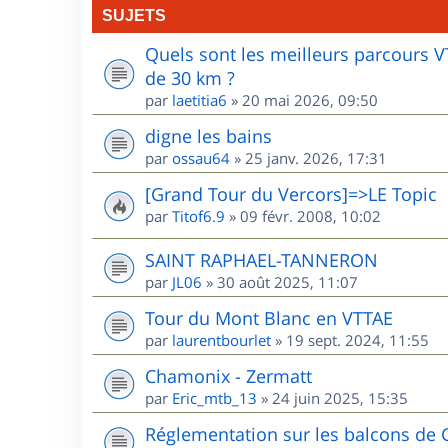
SUJETS
Quels sont les meilleurs parcours 
de 30 km ?
par
laetitia6
»
20 mai 2026, 09:50
digne les bains
par
ossau64
»
25 janv. 2026, 17:31
[Grand Tour du Vercors]=>LE Topic
par
Titof6.9
»
09 févr. 2008, 10:02
SAINT RAPHAEL-TANNERON
par
JL06
»
30 août 2025, 11:07
Tour du Mont Blanc en VTTAE
par
laurentbourlet
»
19 sept. 2024, 11:55
Chamonix - Zermatt
par
Eric_mtb_13
»
24 juin 2025, 15:35
Réglementation sur les balcons de