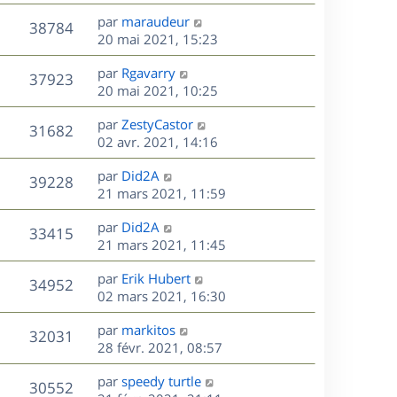
r
u
e
e
a
s
D
par
maraudeur
n
r
V
s
38784
g
e
e
20 mai 2021, 15:23
i
m
s
e
r
u
e
e
a
s
D
par
Rgavarry
n
r
V
s
37923
g
e
e
20 mai 2021, 10:25
i
m
s
e
r
u
e
e
a
s
D
par
ZestyCastor
n
r
V
s
31682
g
e
e
02 avr. 2021, 14:16
i
m
s
e
r
u
e
e
a
s
D
par
Did2A
n
r
V
s
39228
g
e
e
21 mars 2021, 11:59
i
m
s
e
r
u
e
e
a
s
D
par
Did2A
n
r
V
s
33415
g
e
e
21 mars 2021, 11:45
i
m
s
e
r
u
e
e
a
s
D
par
Erik Hubert
n
r
V
s
34952
g
e
e
02 mars 2021, 16:30
i
m
s
e
r
u
e
e
a
s
D
par
markitos
n
r
V
s
32031
g
e
e
28 févr. 2021, 08:57
i
m
s
e
r
u
e
e
a
s
D
par
speedy turtle
n
r
V
s
30552
g