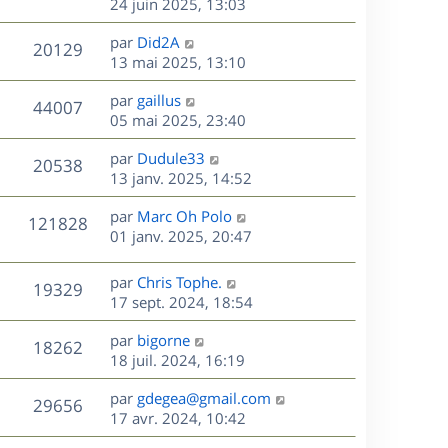
e
e
e
24 juin 2025, 13:03
i
m
s
r
u
e
e
a
s
D
par
Did2A
n
r
V
s
20129
g
e
e
13 mai 2025, 13:10
i
m
s
e
r
u
e
e
a
s
D
par
gaillus
n
r
V
s
44007
g
e
e
05 mai 2025, 23:40
i
m
s
e
r
u
e
e
a
s
D
par
Dudule33
n
r
V
s
20538
g
e
e
13 janv. 2025, 14:52
i
m
s
e
r
u
e
e
a
s
D
par
Marc Oh Polo
n
r
V
s
121828
g
e
e
01 janv. 2025, 20:47
i
m
s
e
r
u
e
e
a
s
n
r
s
D
g
par
Chris Tophe.
V
19329
e
i
m
s
e
e
17 sept. 2024, 18:54
e
e
a
r
u
s
r
s
D
g
par
bigorne
n
V
18262
m
s
e
e
e
18 juil. 2024, 16:19
i
e
a
r
u
e
s
s
D
g
par
gdegea@gmail.com
n
r
V
29656
s
e
e
e
17 avr. 2024, 10:42
i
m
a
r
u
e
e