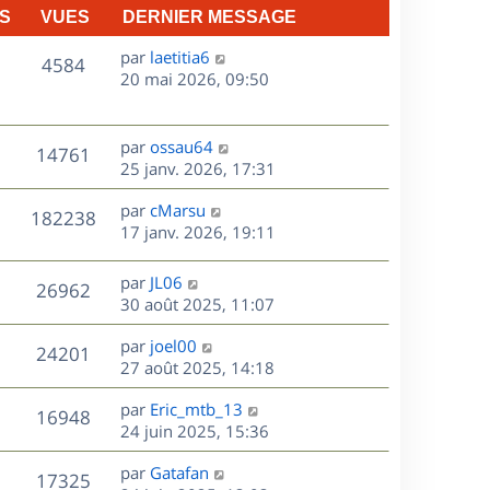
S
VUES
DERNIER MESSAGE
D
par
laetitia6
V
4584
e
20 mai 2026, 09:50
r
u
n
e
i
D
par
ossau64
V
14761
e
e
25 janv. 2026, 17:31
s
r
r
u
m
D
par
cMarsu
n
V
182238
e
e
e
17 janv. 2026, 19:11
i
s
r
u
e
s
s
n
r
D
par
JL06
V
26962
e
a
i
m
e
30 août 2025, 11:07
g
e
e
r
u
s
e
r
s
D
par
joel00
n
V
24201
m
s
e
e
27 août 2025, 14:18
i
e
a
r
u
e
s
s
D
g
par
Eric_mtb_13
n
r
V
16948
s
e
e
e
24 juin 2025, 15:36
i
m
a
r
u
e
e
s
D
g
par
Gatafan
n
r
V
s
17325