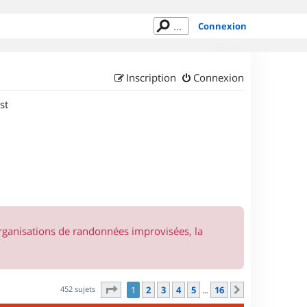
Connexion
Inscription
Connexion
st
organisations de randonnées improvisées, la
Page
1
sur
16
452 sujets
1
2
3
4
5
16
Suivant
…