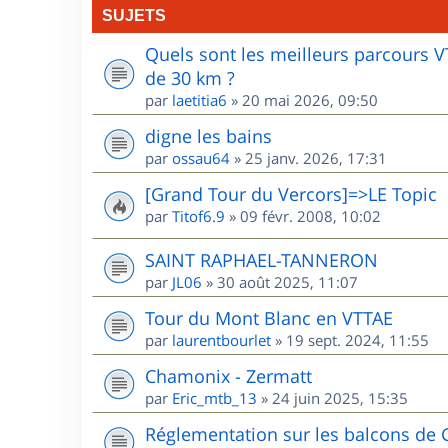
SUJETS
Quels sont les meilleurs parcours 
de 30 km ?
par
laetitia6
»
20 mai 2026, 09:50
digne les bains
par
ossau64
»
25 janv. 2026, 17:31
[Grand Tour du Vercors]=>LE Topic
par
Titof6.9
»
09 févr. 2008, 10:02
SAINT RAPHAEL-TANNERON
par
JL06
»
30 août 2025, 11:07
Tour du Mont Blanc en VTTAE
par
laurentbourlet
»
19 sept. 2024, 11:55
Chamonix - Zermatt
par
Eric_mtb_13
»
24 juin 2025, 15:35
Réglementation sur les balcons de