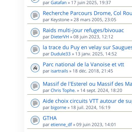
par
Gatafan
»
17 juin 2025, 19:37
Recherche Parcours Drome, Col Rou
par
Keystone
»
28 mars 2005, 23:05
Raids multi-jour refuges/bivouac
par
DieterVH
»
08 juin 2023, 12:12
la trace du Puy en velay sur Saugue
par
Dudule33
»
13 janv. 2025, 14:52
Parc national de la Vanoise et vtt
par
isartrails
»
18 déc. 2018, 21:45
Massif de l'Esterel ou Massif des M
par
Chris Tophe.
»
14 sept. 2024, 18:20
Aide choix circuits VTT autour de s
par
bigorne
»
18 juil. 2024, 16:19
GTHA
par
etienne_df
»
09 juin 2023, 14:01