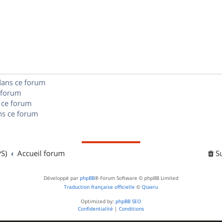
p
s
n
é
e
o
s
p
s
n
e
o
s
s
n
e
dans ce forum
s
s
 forum
e
 ce forum
s ce forum
s
S)
Accueil forum
S
Développé par
phpBB
® Forum Software © phpBB Limited
Traduction française officielle
©
Qiaeru
Optimized by:
phpBB SEO
Confidentialité
|
Conditions