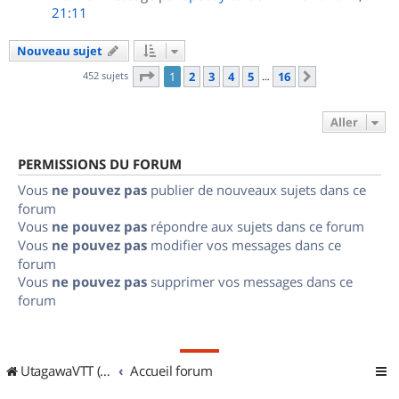
21:11
Nouveau sujet
Page
1
sur
16
452 sujets
1
2
3
4
5
16
Suivant
…
Aller
PERMISSIONS DU FORUM
Vous
ne pouvez pas
publier de nouveaux sujets dans ce
forum
Vous
ne pouvez pas
répondre aux sujets dans ce forum
Vous
ne pouvez pas
modifier vos messages dans ce
forum
Vous
ne pouvez pas
supprimer vos messages dans ce
forum
UtagawaVTT (Randos VTT et VTTAE avec traces GPS)
Accueil forum