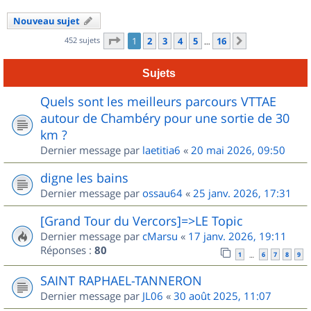
Nouveau sujet
Page
1
sur
16
452 sujets
1
2
3
4
5
16
Suivant
…
Sujets
Quels sont les meilleurs parcours VTTAE
autour de Chambéry pour une sortie de 30
km ?
Dernier message par
laetitia6
«
20 mai 2026, 09:50
digne les bains
Dernier message par
ossau64
«
25 janv. 2026, 17:31
[Grand Tour du Vercors]=>LE Topic
Dernier message par
cMarsu
«
17 janv. 2026, 19:11
Réponses :
80
1
6
7
8
9
…
SAINT RAPHAEL-TANNERON
Dernier message par
JL06
«
30 août 2025, 11:07