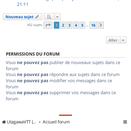
21:11
Nouveau sujet
Page
1
sur
16
452 sujets
1
2
3
4
5
16
Suivant
…
Aller
PERMISSIONS DU FORUM
Vous
ne pouvez pas
publier de nouveaux sujets dans ce
forum
Vous
ne pouvez pas
répondre aux sujets dans ce forum
Vous
ne pouvez pas
modifier vos messages dans ce
forum
Vous
ne pouvez pas
supprimer vos messages dans ce
forum
UtagawaVTT (Randos VTT et VTTAE avec traces GPS)
Accueil forum