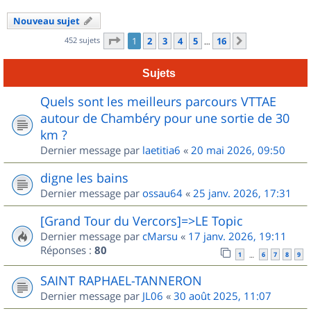
Nouveau sujet
Page
1
sur
16
452 sujets
1
2
3
4
5
16
Suivant
…
Sujets
Quels sont les meilleurs parcours VTTAE
autour de Chambéry pour une sortie de 30
km ?
Dernier message par
laetitia6
«
20 mai 2026, 09:50
digne les bains
Dernier message par
ossau64
«
25 janv. 2026, 17:31
[Grand Tour du Vercors]=>LE Topic
Dernier message par
cMarsu
«
17 janv. 2026, 19:11
Réponses :
80
1
6
7
8
9
…
SAINT RAPHAEL-TANNERON
Dernier message par
JL06
«
30 août 2025, 11:07