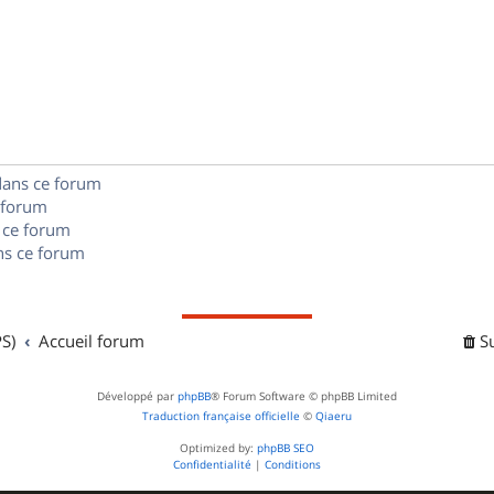
p
s
n
é
e
o
s
p
s
n
e
o
s
s
n
e
dans ce forum
s
s
 forum
e
 ce forum
s ce forum
s
S)
Accueil forum
S
Développé par
phpBB
® Forum Software © phpBB Limited
Traduction française officielle
©
Qiaeru
Optimized by:
phpBB SEO
Confidentialité
|
Conditions