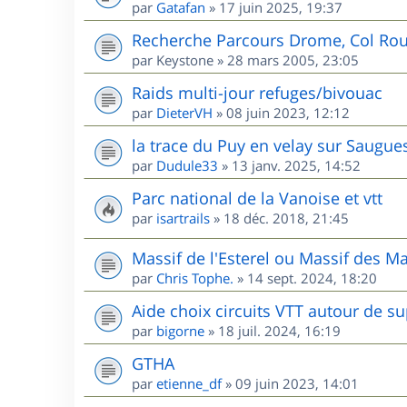
par
Gatafan
»
17 juin 2025, 19:37
Recherche Parcours Drome, Col Rou
par
Keystone
»
28 mars 2005, 23:05
Raids multi-jour refuges/bivouac
par
DieterVH
»
08 juin 2023, 12:12
la trace du Puy en velay sur Saugue
par
Dudule33
»
13 janv. 2025, 14:52
Parc national de la Vanoise et vtt
par
isartrails
»
18 déc. 2018, 21:45
Massif de l'Esterel ou Massif des M
par
Chris Tophe.
»
14 sept. 2024, 18:20
Aide choix circuits VTT autour de s
par
bigorne
»
18 juil. 2024, 16:19
GTHA
par
etienne_df
»
09 juin 2023, 14:01