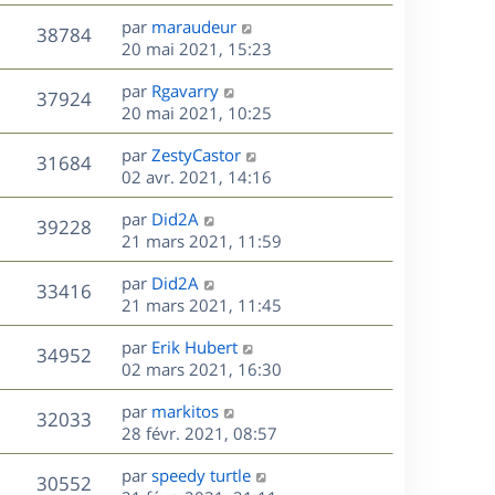
r
u
e
e
a
s
D
par
maraudeur
n
r
V
s
38784
g
e
e
20 mai 2021, 15:23
i
m
s
e
r
u
e
e
a
s
D
par
Rgavarry
n
r
V
s
37924
g
e
e
20 mai 2021, 10:25
i
m
s
e
r
u
e
e
a
s
D
par
ZestyCastor
n
r
V
s
31684
g
e
e
02 avr. 2021, 14:16
i
m
s
e
r
u
e
e
a
s
D
par
Did2A
n
r
V
s
39228
g
e
e
21 mars 2021, 11:59
i
m
s
e
r
u
e
e
a
s
D
par
Did2A
n
r
V
s
33416
g
e
e
21 mars 2021, 11:45
i
m
s
e
r
u
e
e
a
s
D
par
Erik Hubert
n
r
V
s
34952
g
e
e
02 mars 2021, 16:30
i
m
s
e
r
u
e
e
a
s
D
par
markitos
n
r
V
s
32033
g
e
e
28 févr. 2021, 08:57
i
m
s
e
r
u
e
e
a
s
D
par
speedy turtle
n
r
V
s
30552
g