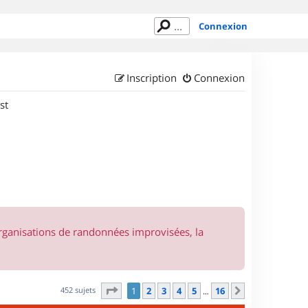
Connexion
Inscription
Connexion
st
organisations de randonnées improvisées, la
Page
1
sur
16
452 sujets
1
2
3
4
5
16
Suivant
…