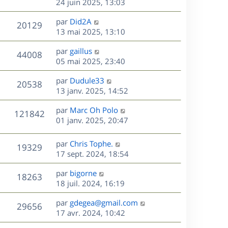
e
e
e
24 juin 2025, 13:03
i
m
s
r
u
e
e
a
s
D
par
Did2A
n
r
V
s
20129
g
e
e
13 mai 2025, 13:10
i
m
s
e
r
u
e
e
a
s
D
par
gaillus
n
r
V
s
44008
g
e
e
05 mai 2025, 23:40
i
m
s
e
r
u
e
e
a
s
D
par
Dudule33
n
r
V
s
20538
g
e
e
13 janv. 2025, 14:52
i
m
s
e
r
u
e
e
a
s
D
par
Marc Oh Polo
n
r
V
s
121842
g
e
e
01 janv. 2025, 20:47
i
m
s
e
r
u
e
e
a
s
n
r
s
D
g
par
Chris Tophe.
V
19329
e
i
m
s
e
e
17 sept. 2024, 18:54
e
e
a
r
u
s
r
s
D
g
par
bigorne
n
V
18263
m
s
e
e
e
18 juil. 2024, 16:19
i
e
a
r
u
e
s
s
D
g
par
gdegea@gmail.com
n
r
V
29656
s
e
e
e
17 avr. 2024, 10:42
i
m
a
r
u
e
e