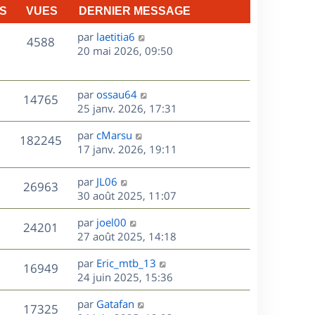
S
VUES
DERNIER MESSAGE
D
par
laetitia6
V
4588
e
20 mai 2026, 09:50
r
u
n
e
i
D
par
ossau64
V
14765
e
e
25 janv. 2026, 17:31
s
r
r
u
m
D
par
cMarsu
n
V
182245
e
e
e
17 janv. 2026, 19:11
i
s
r
u
e
s
s
n
r
D
par
JL06
V
26963
e
a
i
m
e
30 août 2025, 11:07
g
e
e
r
u
s
e
r
s
D
par
joel00
n
V
24201
m
s
e
e
27 août 2025, 14:18
i
e
a
r
u
e
s
s
D
g
par
Eric_mtb_13
n
r
V
16949
s
e
e
e
24 juin 2025, 15:36
i
m
a
r
u
e
e
s
D
g
par
Gatafan
n
r
V
s
17325