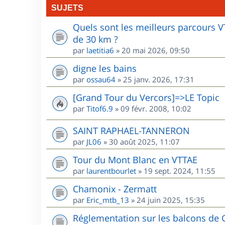
SUJETS
Quels sont les meilleurs parcours 
de 30 km ?
par
laetitia6
»
20 mai 2026, 09:50
digne les bains
par
ossau64
»
25 janv. 2026, 17:31
[Grand Tour du Vercors]=>LE Topic
par
Titof6.9
»
09 févr. 2008, 10:02
SAINT RAPHAEL-TANNERON
par
JL06
»
30 août 2025, 11:07
Tour du Mont Blanc en VTTAE
par
laurentbourlet
»
19 sept. 2024, 11:55
Chamonix - Zermatt
par
Eric_mtb_13
»
24 juin 2025, 15:35
Réglementation sur les balcons de