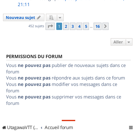
21:11
Nouveau sujet
Page
1
sur
16
452 sujets
1
2
3
4
5
16
Suivant
…
Aller
PERMISSIONS DU FORUM
Vous
ne pouvez pas
publier de nouveaux sujets dans ce
forum
Vous
ne pouvez pas
répondre aux sujets dans ce forum
Vous
ne pouvez pas
modifier vos messages dans ce
forum
Vous
ne pouvez pas
supprimer vos messages dans ce
forum
UtagawaVTT (Randos VTT et VTTAE avec traces GPS)
Accueil forum