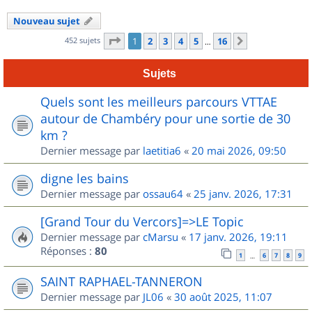
Nouveau sujet
Page
1
sur
16
452 sujets
1
2
3
4
5
16
Suivant
…
Sujets
Quels sont les meilleurs parcours VTTAE
autour de Chambéry pour une sortie de 30
km ?
Dernier message par
laetitia6
«
20 mai 2026, 09:50
digne les bains
Dernier message par
ossau64
«
25 janv. 2026, 17:31
[Grand Tour du Vercors]=>LE Topic
Dernier message par
cMarsu
«
17 janv. 2026, 19:11
Réponses :
80
1
6
7
8
9
…
SAINT RAPHAEL-TANNERON
Dernier message par
JL06
«
30 août 2025, 11:07