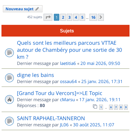
Nouveau sujet
Page
1
sur
16
452 sujets
1
2
3
4
5
16
Suivant
…
Sujets
Quels sont les meilleurs parcours VTTAE
autour de Chambéry pour une sortie de 30
km ?
Dernier message par
laetitia6
«
20 mai 2026, 09:50
digne les bains
Dernier message par
ossau64
«
25 janv. 2026, 17:31
[Grand Tour du Vercors]=>LE Topic
Dernier message par
cMarsu
«
17 janv. 2026, 19:11
Réponses :
80
1
6
7
8
9
…
SAINT RAPHAEL-TANNERON
Dernier message par
JL06
«
30 août 2025, 11:07