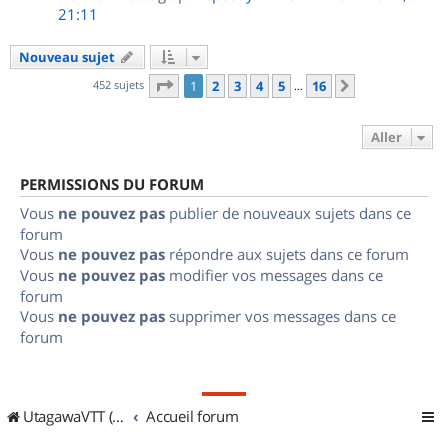
21:11
Nouveau sujet
Page
1
sur
16
452 sujets
1
2
3
4
5
16
Suivant
…
Aller
PERMISSIONS DU FORUM
Vous
ne pouvez pas
publier de nouveaux sujets dans ce
forum
Vous
ne pouvez pas
répondre aux sujets dans ce forum
Vous
ne pouvez pas
modifier vos messages dans ce
forum
Vous
ne pouvez pas
supprimer vos messages dans ce
forum
UtagawaVTT (Randos VTT et VTTAE avec traces GPS)
Accueil forum