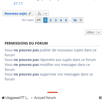
21:11
Nouveau sujet
Page
1
sur
16
452 sujets
1
2
3
4
5
16
Suivant
…
Aller
PERMISSIONS DU FORUM
Vous
ne pouvez pas
publier de nouveaux sujets dans ce
forum
Vous
ne pouvez pas
répondre aux sujets dans ce forum
Vous
ne pouvez pas
modifier vos messages dans ce
forum
Vous
ne pouvez pas
supprimer vos messages dans ce
forum
UtagawaVTT (Randos VTT et VTTAE avec traces GPS)
Accueil forum