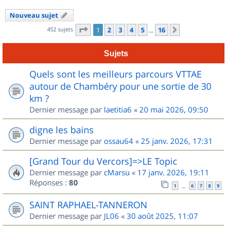
Nouveau sujet
Page
1
sur
16
452 sujets
1
2
3
4
5
16
Suivant
…
Sujets
Quels sont les meilleurs parcours VTTAE
autour de Chambéry pour une sortie de 30
km ?
Dernier message par
laetitia6
«
20 mai 2026, 09:50
digne les bains
Dernier message par
ossau64
«
25 janv. 2026, 17:31
[Grand Tour du Vercors]=>LE Topic
Dernier message par
cMarsu
«
17 janv. 2026, 19:11
Réponses :
80
1
6
7
8
9
…
SAINT RAPHAEL-TANNERON
Dernier message par
JL06
«
30 août 2025, 11:07