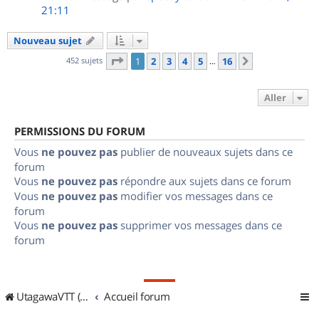
21:11
Nouveau sujet
Page
1
sur
16
452 sujets
1
2
3
4
5
16
Suivant
…
Aller
PERMISSIONS DU FORUM
Vous
ne pouvez pas
publier de nouveaux sujets dans ce
forum
Vous
ne pouvez pas
répondre aux sujets dans ce forum
Vous
ne pouvez pas
modifier vos messages dans ce
forum
Vous
ne pouvez pas
supprimer vos messages dans ce
forum
UtagawaVTT (Randos VTT et VTTAE avec traces GPS)
Accueil forum