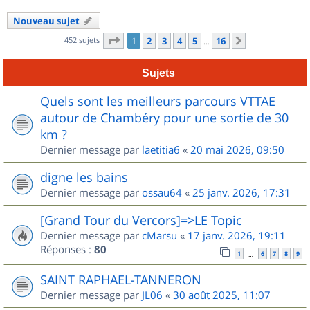
Nouveau sujet
Page
1
sur
16
452 sujets
1
2
3
4
5
16
Suivant
…
Sujets
Quels sont les meilleurs parcours VTTAE
autour de Chambéry pour une sortie de 30
km ?
Dernier message par
laetitia6
«
20 mai 2026, 09:50
digne les bains
Dernier message par
ossau64
«
25 janv. 2026, 17:31
[Grand Tour du Vercors]=>LE Topic
Dernier message par
cMarsu
«
17 janv. 2026, 19:11
Réponses :
80
1
6
7
8
9
…
SAINT RAPHAEL-TANNERON
Dernier message par
JL06
«
30 août 2025, 11:07