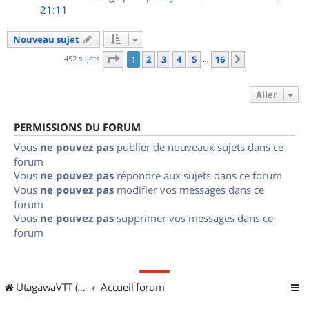
21:11
Nouveau sujet
Page
1
sur
16
452 sujets
1
2
3
4
5
16
Suivant
…
Aller
PERMISSIONS DU FORUM
Vous
ne pouvez pas
publier de nouveaux sujets dans ce
forum
Vous
ne pouvez pas
répondre aux sujets dans ce forum
Vous
ne pouvez pas
modifier vos messages dans ce
forum
Vous
ne pouvez pas
supprimer vos messages dans ce
forum
UtagawaVTT (Randos VTT et VTTAE avec traces GPS)
Accueil forum