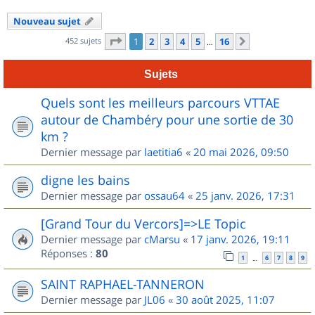
Nouveau sujet
Page
1
sur
16
452 sujets
1
2
3
4
5
16
Suivant
…
Sujets
Quels sont les meilleurs parcours VTTAE
autour de Chambéry pour une sortie de 30
km ?
Dernier message par
laetitia6
«
20 mai 2026, 09:50
digne les bains
Dernier message par
ossau64
«
25 janv. 2026, 17:31
[Grand Tour du Vercors]=>LE Topic
Dernier message par
cMarsu
«
17 janv. 2026, 19:11
Réponses :
80
1
6
7
8
9
…
SAINT RAPHAEL-TANNERON
Dernier message par
JL06
«
30 août 2025, 11:07