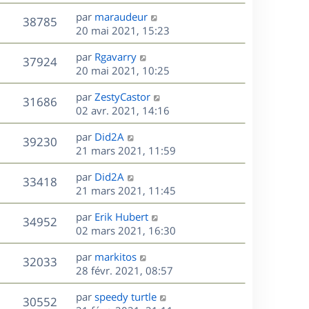
r
u
e
e
a
s
D
par
maraudeur
n
r
V
s
38785
g
e
e
20 mai 2021, 15:23
i
m
s
e
r
u
e
e
a
s
D
par
Rgavarry
n
r
V
s
37924
g
e
e
20 mai 2021, 10:25
i
m
s
e
r
u
e
e
a
s
D
par
ZestyCastor
n
r
V
s
31686
g
e
e
02 avr. 2021, 14:16
i
m
s
e
r
u
e
e
a
s
D
par
Did2A
n
r
V
s
39230
g
e
e
21 mars 2021, 11:59
i
m
s
e
r
u
e
e
a
s
D
par
Did2A
n
r
V
s
33418
g
e
e
21 mars 2021, 11:45
i
m
s
e
r
u
e
e
a
s
D
par
Erik Hubert
n
r
V
s
34952
g
e
e
02 mars 2021, 16:30
i
m
s
e
r
u
e
e
a
s
D
par
markitos
n
r
V
s
32033
g
e
e
28 févr. 2021, 08:57
i
m
s
e
r
u
e
e
a
s
D
par
speedy turtle
n
r
V
s
30552
g