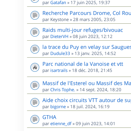
par
Gatafan
»
17 juin 2025, 19:37
Recherche Parcours Drome, Col Rou
par
Keystone
»
28 mars 2005, 23:05
Raids multi-jour refuges/bivouac
par
DieterVH
»
08 juin 2023, 12:12
la trace du Puy en velay sur Saugue
par
Dudule33
»
13 janv. 2025, 14:52
Parc national de la Vanoise et vtt
par
isartrails
»
18 déc. 2018, 21:45
Massif de l'Esterel ou Massif des M
par
Chris Tophe.
»
14 sept. 2024, 18:20
Aide choix circuits VTT autour de s
par
bigorne
»
18 juil. 2024, 16:19
GTHA
par
etienne_df
»
09 juin 2023, 14:01