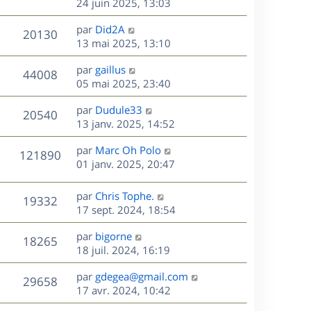
e
e
e
24 juin 2025, 13:03
i
m
s
r
u
e
e
a
s
D
par
Did2A
n
r
V
s
20130
g
e
e
13 mai 2025, 13:10
i
m
s
e
r
u
e
e
a
s
D
par
gaillus
n
r
V
s
44008
g
e
e
05 mai 2025, 23:40
i
m
s
e
r
u
e
e
a
s
D
par
Dudule33
n
r
V
s
20540
g
e
e
13 janv. 2025, 14:52
i
m
s
e
r
u
e
e
a
s
D
par
Marc Oh Polo
n
r
V
s
121890
g
e
e
01 janv. 2025, 20:47
i
m
s
e
r
u
e
e
a
s
n
r
s
D
g
par
Chris Tophe.
V
19332
e
i
m
s
e
e
17 sept. 2024, 18:54
e
e
a
r
u
s
r
s
D
g
par
bigorne
n
V
18265
m
s
e
e
e
18 juil. 2024, 16:19
i
e
a
r
u
e
s
s
D
g
par
gdegea@gmail.com
n
r
V
29658
s
e
e
e
17 avr. 2024, 10:42
i
m
a
r
u
e
e