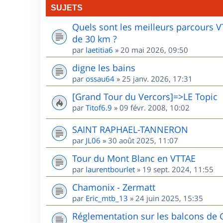
SUJETS
Quels sont les meilleurs parcours 
de 30 km ?
par
laetitia6
»
20 mai 2026, 09:50
digne les bains
par
ossau64
»
25 janv. 2026, 17:31
[Grand Tour du Vercors]=>LE Topic
par
Titof6.9
»
09 févr. 2008, 10:02
SAINT RAPHAEL-TANNERON
par
JL06
»
30 août 2025, 11:07
Tour du Mont Blanc en VTTAE
par
laurentbourlet
»
19 sept. 2024, 11:55
Chamonix - Zermatt
par
Eric_mtb_13
»
24 juin 2025, 15:35
Réglementation sur les balcons de