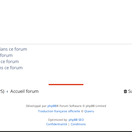
p
s
n
é
e
o
s
p
s
n
e
o
s
s
n
e
dans ce forum
s
s
 forum
e
 ce forum
s ce forum
s
S)
Accueil forum
S
Développé par
phpBB
® Forum Software © phpBB Limited
Traduction française officielle
©
Qiaeru
Optimized by:
phpBB SEO
Confidentialité
|
Conditions