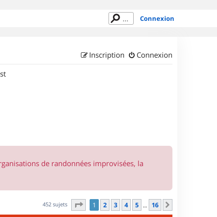
Connexion
Inscription
Connexion
st
organisations de randonnées improvisées, la
Page
1
sur
16
452 sujets
1
2
3
4
5
16
Suivant
…