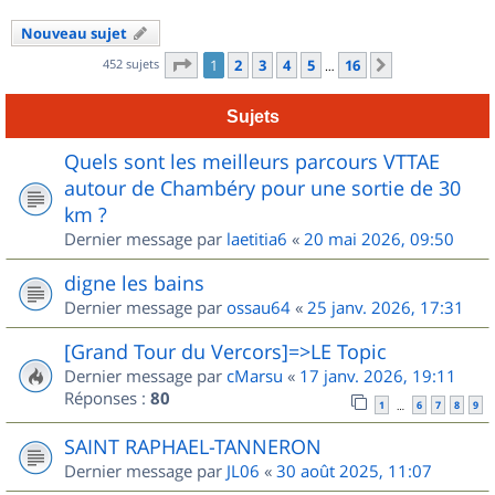
Nouveau sujet
Page
1
sur
16
452 sujets
1
2
3
4
5
16
Suivant
…
Sujets
Quels sont les meilleurs parcours VTTAE
autour de Chambéry pour une sortie de 30
km ?
Dernier message par
laetitia6
«
20 mai 2026, 09:50
digne les bains
Dernier message par
ossau64
«
25 janv. 2026, 17:31
[Grand Tour du Vercors]=>LE Topic
Dernier message par
cMarsu
«
17 janv. 2026, 19:11
Réponses :
80
1
6
7
8
9
…
SAINT RAPHAEL-TANNERON
Dernier message par
JL06
«
30 août 2025, 11:07