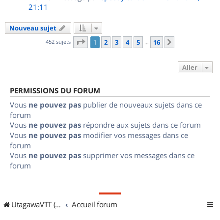
21:11
Nouveau sujet
Page
1
sur
16
452 sujets
1
2
3
4
5
16
Suivant
…
Aller
PERMISSIONS DU FORUM
Vous
ne pouvez pas
publier de nouveaux sujets dans ce
forum
Vous
ne pouvez pas
répondre aux sujets dans ce forum
Vous
ne pouvez pas
modifier vos messages dans ce
forum
Vous
ne pouvez pas
supprimer vos messages dans ce
forum
UtagawaVTT (Randos VTT et VTTAE avec traces GPS)
Accueil forum