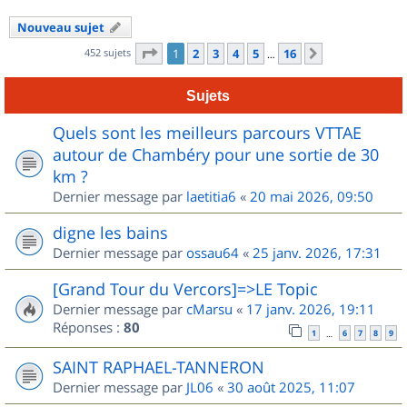
Nouveau sujet
Page
1
sur
16
452 sujets
1
2
3
4
5
16
Suivant
…
Sujets
Quels sont les meilleurs parcours VTTAE
autour de Chambéry pour une sortie de 30
km ?
Dernier message par
laetitia6
«
20 mai 2026, 09:50
digne les bains
Dernier message par
ossau64
«
25 janv. 2026, 17:31
[Grand Tour du Vercors]=>LE Topic
Dernier message par
cMarsu
«
17 janv. 2026, 19:11
Réponses :
80
1
6
7
8
9
…
SAINT RAPHAEL-TANNERON
Dernier message par
JL06
«
30 août 2025, 11:07