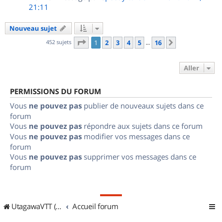
21:11
Nouveau sujet
Page
1
sur
16
452 sujets
1
2
3
4
5
16
Suivant
…
Aller
PERMISSIONS DU FORUM
Vous
ne pouvez pas
publier de nouveaux sujets dans ce
forum
Vous
ne pouvez pas
répondre aux sujets dans ce forum
Vous
ne pouvez pas
modifier vos messages dans ce
forum
Vous
ne pouvez pas
supprimer vos messages dans ce
forum
UtagawaVTT (Randos VTT et VTTAE avec traces GPS)
Accueil forum