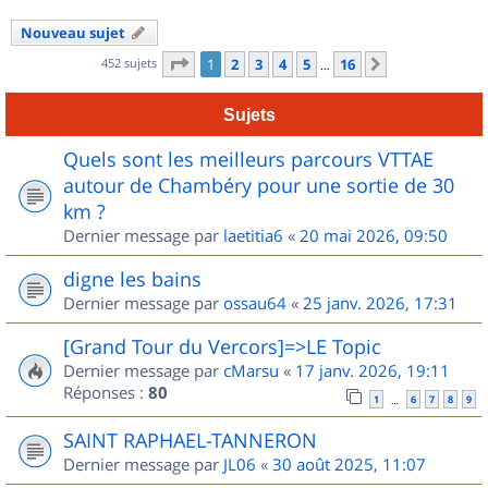
Nouveau sujet
Page
1
sur
16
452 sujets
1
2
3
4
5
16
Suivant
…
Sujets
Quels sont les meilleurs parcours VTTAE
autour de Chambéry pour une sortie de 30
km ?
Dernier message par
laetitia6
«
20 mai 2026, 09:50
digne les bains
Dernier message par
ossau64
«
25 janv. 2026, 17:31
[Grand Tour du Vercors]=>LE Topic
Dernier message par
cMarsu
«
17 janv. 2026, 19:11
Réponses :
80
1
6
7
8
9
…
SAINT RAPHAEL-TANNERON
Dernier message par
JL06
«
30 août 2025, 11:07