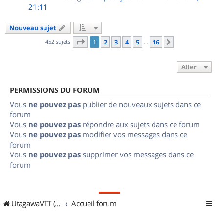
21:11
Nouveau sujet
Page
1
sur
16
452 sujets
1
2
3
4
5
16
Suivant
…
Aller
PERMISSIONS DU FORUM
Vous
ne pouvez pas
publier de nouveaux sujets dans ce
forum
Vous
ne pouvez pas
répondre aux sujets dans ce forum
Vous
ne pouvez pas
modifier vos messages dans ce
forum
Vous
ne pouvez pas
supprimer vos messages dans ce
forum
UtagawaVTT (Randos VTT et VTTAE avec traces GPS)
Accueil forum