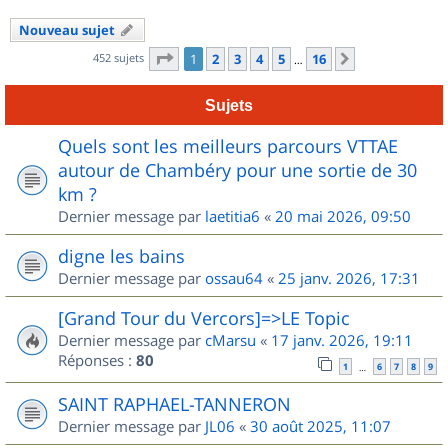
Nouveau sujet
Page
1
sur
16
452 sujets
1
2
3
4
5
16
Suivant
…
Sujets
Quels sont les meilleurs parcours VTTAE
autour de Chambéry pour une sortie de 30
km ?
Dernier message par
laetitia6
«
20 mai 2026, 09:50
digne les bains
Dernier message par
ossau64
«
25 janv. 2026, 17:31
[Grand Tour du Vercors]=>LE Topic
Dernier message par
cMarsu
«
17 janv. 2026, 19:11
Réponses :
80
1
6
7
8
9
…
SAINT RAPHAEL-TANNERON
Dernier message par
JL06
«
30 août 2025, 11:07