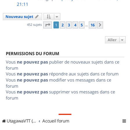
21:11
Nouveau sujet
Page
1
sur
16
452 sujets
1
2
3
4
5
16
Suivant
…
Aller
PERMISSIONS DU FORUM
Vous
ne pouvez pas
publier de nouveaux sujets dans ce
forum
Vous
ne pouvez pas
répondre aux sujets dans ce forum
Vous
ne pouvez pas
modifier vos messages dans ce
forum
Vous
ne pouvez pas
supprimer vos messages dans ce
forum
UtagawaVTT (Randos VTT et VTTAE avec traces GPS)
Accueil forum