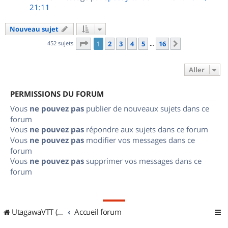
21:11
Nouveau sujet
Page
1
sur
16
452 sujets
1
2
3
4
5
16
Suivant
…
Aller
PERMISSIONS DU FORUM
Vous
ne pouvez pas
publier de nouveaux sujets dans ce
forum
Vous
ne pouvez pas
répondre aux sujets dans ce forum
Vous
ne pouvez pas
modifier vos messages dans ce
forum
Vous
ne pouvez pas
supprimer vos messages dans ce
forum
UtagawaVTT (Randos VTT et VTTAE avec traces GPS)
Accueil forum