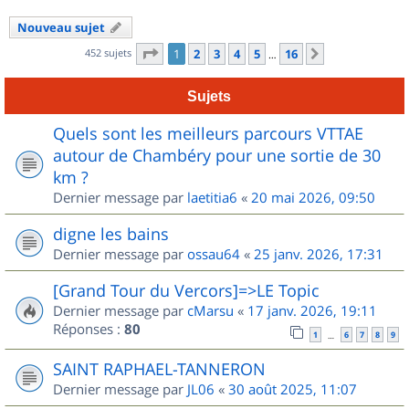
Nouveau sujet
Page
1
sur
16
452 sujets
1
2
3
4
5
16
Suivant
…
Sujets
Quels sont les meilleurs parcours VTTAE
autour de Chambéry pour une sortie de 30
km ?
Dernier message par
laetitia6
«
20 mai 2026, 09:50
digne les bains
Dernier message par
ossau64
«
25 janv. 2026, 17:31
[Grand Tour du Vercors]=>LE Topic
Dernier message par
cMarsu
«
17 janv. 2026, 19:11
Réponses :
80
1
6
7
8
9
…
SAINT RAPHAEL-TANNERON
Dernier message par
JL06
«
30 août 2025, 11:07